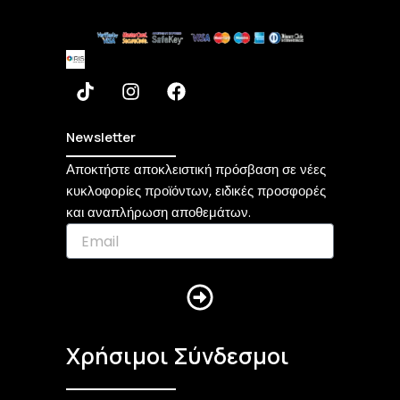
T
I
F
i
n
a
k
s
c
t
t
e
Newsletter
o
a
b
Αποκτήστε αποκλειστική πρόσβαση σε νέες
k
g
o
κυκλοφορίες προϊόντων, ειδικές προσφορές
r
o
a
k
και αναπλήρωση αποθεμάτων.
m
Submit
Χρήσιμοι Σύνδεσμοι