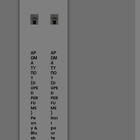
ΑΡ
ΑΡ
ΩΜ
ΩΜ
Α
Α
ΤΥ
ΤΥ
ΠΟ
ΠΟ
Υ
Υ
(D
(D
UPE
UPE
D
D
PER
PER
FU
FU
ME
ME
)
)
Pe
Noi
on
r
y &
po
Blu
ur
sh
fe