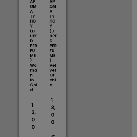
ΑΡ
ΑΡ
ΩΜ
ΩΜ
Α
Α
ΤΥ
ΤΥ
ΠΟ
ΠΟ
Υ
Υ
(D
(D
UPE
UPE
D
D
PER
PER
FU
FU
ME
ME
)
)
Wo
Vel
ma
vet
n
Or
in
chi
Gol
d
d
1
1
3,
3,
0
0
0
0
€