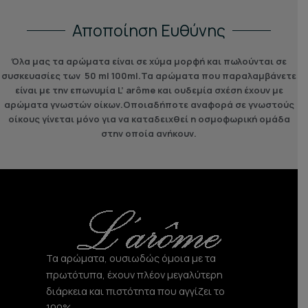
Αποποίηση Ευθύνης
Όλα μας τα αρώματα είναι σε χύμα μορφή και πωλούνται σε
συσκευασίες των 50 ml 100ml.Τα αρώματα που παραλαμβάνετε
είναι με την επωνυμία L’ arôme και ουδεμία σχέση έχουν με
αρώματα γνωστών οίκων.Οποιαδήποτε αναφορά σε γνωστoύς
οίκους γίνεται μόνο για να καταδειχθεί η οσμοφωρική ομάδα
στην οποία ανήκουν.
Τα αρώματα, ουσιωδώς όμοια με τα
πρωτότυπα, έχουν πλέον μεγαλύτερη
διάρκεια και πιστότητα που αγγίζει το
100%.