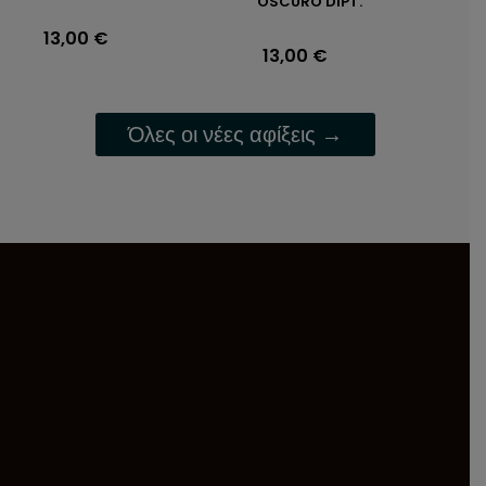
OSCURO DIPT.
13,00
€
13,00
€
Όλες οι νέες αφίξεις →