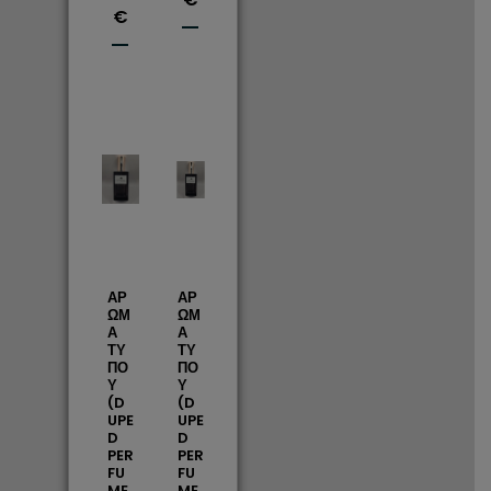
€
ΑΡ
ΑΡ
ΩΜ
ΩΜ
Α
Α
ΤΥ
ΤΥ
ΠΟ
ΠΟ
Υ
Υ
(D
(D
UPE
UPE
D
D
PER
PER
FU
FU
ME
ME