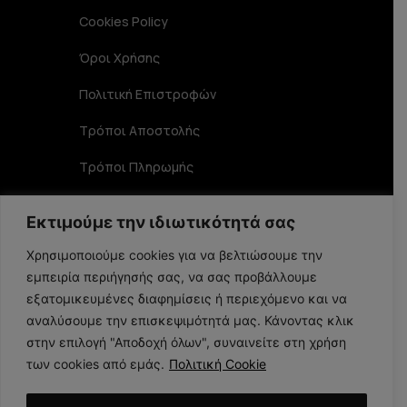
Cookies Policy
Όροι Χρήσης
Πολιτική Επιστροφών
Τρόποι Αποστολής
Τρόποι Πληρωμής
Επικοινωνία
Εκτιμούμε την ιδιωτικότητά σας
Στοιχεία Επικοινωνίας
Χρησιμοποιούμε cookies για να βελτιώσουμε την
εμπειρία περιήγησής σας, να σας προβάλλουμε
Αριστοφάνους 19 TK 15234, Χαλάνδρι
εξατομικευμένες διαφημίσεις ή περιεχόμενο και να
αναλύσουμε την επισκεψιμότητά μας. Κάνοντας κλικ
στην επιλογή "Αποδοχή όλων", συναινείτε στη χρήση
210 6848356
των cookies από εμάς.
Πολιτική Cookie