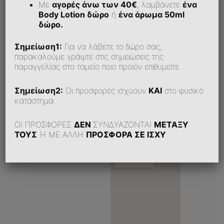
Με
αγορές άνω των 40€
, λαμβάνετε
ένα
Body Lotion δώρο
ή
ένα άρωμα 50ml
Το καταστήματά μας στην
δώρο.
Αθήνα
Σημείωση1:
Για να λάβετε το δώρο σας,
παρακαλούμε γράψτε στις σημειώσεις της
παραγγελίας στο ταμείο ποιο προϊόν επιθυμείτε.
Αριστοφάνους
Σημείωση2:
Οι προσφορές ισχύουν
ΚΑΙ
στο φυσικό
19 TK 15234,
κατάστημα.
Χαλάνδρι
ΟΙ ΠΡΟΣΦΟΡΕΣ
ΔΕΝ
ΣΥΝΔΥΑΖΟΝΤΑΙ
ΜΕΤΑΞΥ
ΤΟΥΣ
Ή ΜΕ ΑΛΛΗ
ΠΡΟΣΦΟΡΑ ΣΕ ΙΣΧΥ
210 6848356