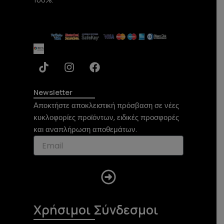
T
I
F
i
n
a
k
s
c
t
t
e
Newsletter
o
a
b
Αποκτήστε αποκλειστική πρόσβαση σε νέες
k
g
o
κυκλοφορίες προϊόντων, ειδικές προσφορές
r
o
και αναπλήρωση αποθεμάτων.
a
k
m
Submit
Χρήσιμοι Σύνδεσμοι