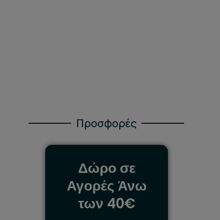
Φροντίδα
Προσφορές
ά
Δώρο σε
Π
Αγορές Άνω
ο
2
των 40€
Αγο