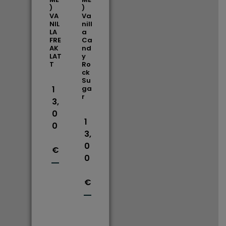
)
)
VA
Va
NIL
nill
LA
a
FRE
Ca
AK
nd
LAT
y
T
Ro
ck
Su
1
ga
r
3,
0
1
0
3,
0
€
0
€