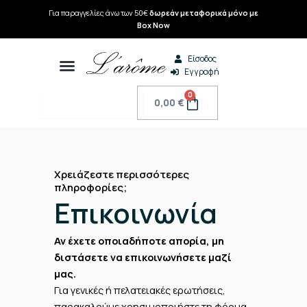
Μετάβαση
Για παραγγελίες άνω των 50€
δωρεάν μεταφορικά μόνο με
στο
Box Now
περιεχόμενο
Είσοδος
Εγγραφή
Search
0
Cart
0,00
€
Χρειάζεστε περισσότερες
πληροφορίες;
Επικοινωνία
Αν έχετε οποιαδήποτε απορία, μη
διστάσετε να επικοινωνήσετε μαζί
μας.
Για γενικές ή πελατειακές ερωτήσεις,
παρακαλούμε χρησιμοποιήστε τη φόρμα