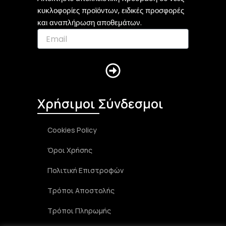
k
g
o
κυκλοφορίες προϊόντων, ειδικές προσφορές
r
o
και αναπλήρωση αποθεμάτων.
a
k
m
Submit
Χρήσιμοι Σύνδεσμοι
Cookies Policy
Όροι Χρήσης
Πολιτική Επιστροφών
Τρόποι Αποστολής
Τρόποι Πληρωμής