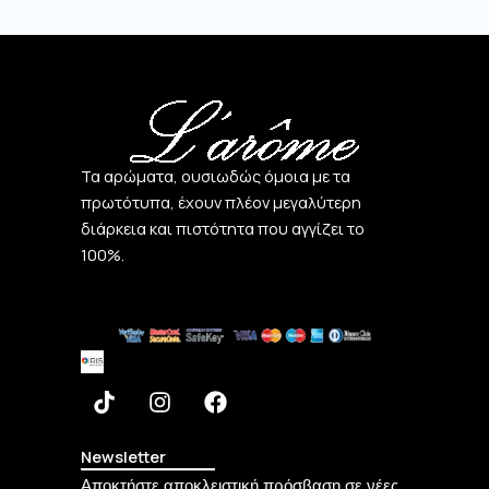
Τα αρώματα, ουσιωδώς όμοια με τα
πρωτότυπα, έχουν πλέον μεγαλύτερη
διάρκεια και πιστότητα που αγγίζει το
100%.
T
I
F
i
n
a
k
s
c
t
t
e
Newsletter
o
a
b
Αποκτήστε αποκλειστική πρόσβαση σε νέες