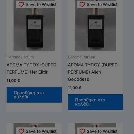
Save to Wishlist
Save to Wishlist
το
το
προϊόν
προϊ
έχει
έχει
πολλαπλές
πολλ
παραλλαγές.
παρα
Οι
Οι
επιλογές
επιλ
μπορούν
μπορ
L'Arome Parfum
L'Arome Parfum
να
να
ΑΡΩΜΑ ΤΥΠΟΥ (DUPED
ΑΡΩΜΑ ΤΥΠΟΥ (DUPED
επιλεγούν
επιλ
PERFUME) Her Elixir
PERFUME) Alien
στη
στη
Gooddess
11,00
€
σελίδα
σελί
11,00
€
του
του
Προσθήκη στο
καλάθι
προϊόντος
προϊ
Προσθήκη στο
καλάθι
Αυτό
Αυτό
Save to Wishlist
Save to Wishlist
το
το