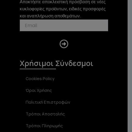
o
a
b
Αποκτήστε αποκλειστική πρόσβαση σε νέες
k
g
o
κυκλοφορίες προϊόντων, ειδικές προσφορές
r
o
και αναπλήρωση αποθεμάτων.
a
k
m
Submit
Χρήσιμοι Σύνδεσμοι
Cookies Policy
Όροι Χρήσης
Πολιτική Επιστροφών
Τρόποι Αποστολής
Τρόποι Πληρωμής