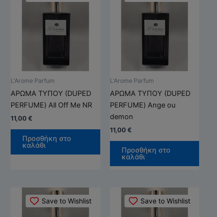
προϊόν
προϊ
έχει
έχει
πολλαπλές
πολλ
παραλλαγές.
παρα
Οι
Οι
επιλογές
επιλ
μπορούν
μπορ
L'Arome Parfum
L'Arome Parfum
να
να
ΑΡΩΜΑ ΤΥΠΟΥ (DUPED
ΑΡΩΜΑ ΤΥΠΟΥ (DUPED
επιλεγούν
επιλ
PERFUME) All Off Me NR
PERFUME) Ange ou
στη
στη
demon
11,00
€
σελίδα
σελί
11,00
€
του
του
Προσθήκη στο
καλάθι
προϊόντος
προϊ
Προσθήκη στο
καλάθι
Αυτό
Αυτό
Save to Wishlist
Save to Wishlist
το
το
προϊόν
προϊ