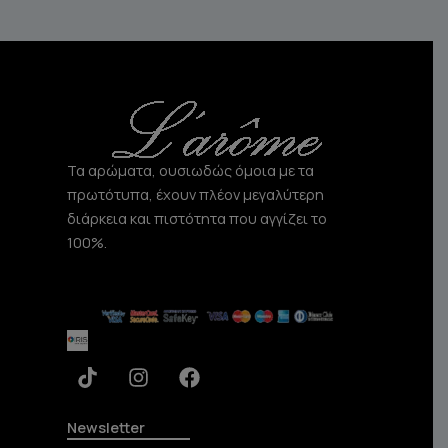
Τα αρώματα, ουσιωδώς όμοια με τα
πρωτότυπα, έχουν πλέον μεγαλύτερη
διάρκεια και πιστότητα που αγγίζει το
100%.
T
I
F
i
n
a
k
s
c
t
t
e
Newsletter