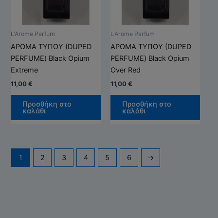
Οι
Οι
επιλογές
επιλ
μπορούν
μπορ
L'Arome Parfum
L'Arome Parfum
να
να
ΑΡΩΜΑ ΤΥΠΟΥ (DUPED
ΑΡΩΜΑ ΤΥΠΟΥ (DUPED
επιλεγούν
επιλ
PERFUME) Black Opium
PERFUME) Black Opium
στη
στη
Extreme
Over Red
σελίδα
σελί
11,00
€
11,00
€
του
του
προϊόντος
προϊ
Προσθήκη στο
Προσθήκη στο
καλάθι
καλάθι
1
2
3
4
5
6
→