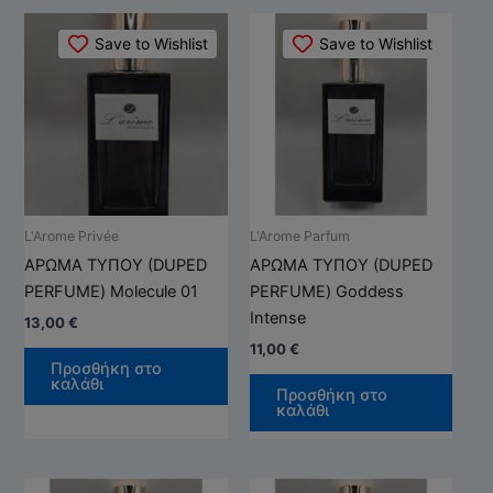
Αυτό
Αυτό
Save to Wishlist
Save to Wishlist
το
το
προϊόν
προϊ
έχει
έχει
πολλαπλές
πολλ
παραλλαγές.
παρα
Οι
Οι
επιλογές
επιλ
μπορούν
μπορ
L'Arome Privée
L'Arome Parfum
να
να
ΑΡΩΜΑ ΤΥΠΟΥ (DUPED
ΑΡΩΜΑ ΤΥΠΟΥ (DUPED
επιλεγούν
επιλ
PERFUME) Molecule 01
PERFUME) Goddess
στη
στη
Intense
13,00
€
σελίδα
σελί
11,00
€
του
του
Προσθήκη στο
καλάθι
προϊόντος
προϊ
Προσθήκη στο
καλάθι
Αυτό
Αυτό