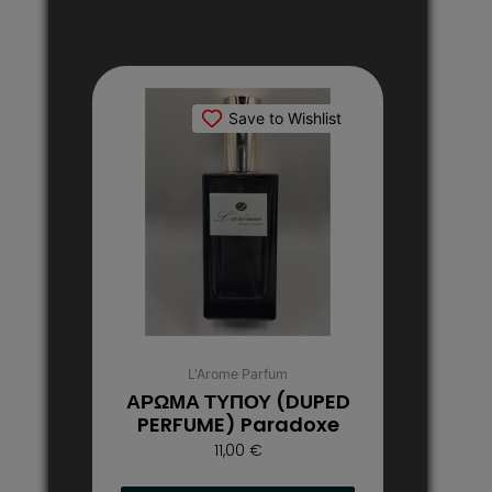
Αυτό
το
Save to Wishlist
προϊόν
έχει
πολλαπλές
παραλλαγές.
Οι
επιλογές
μπορούν
να
επιλεγούν
στη
L'Arome Parfum
σελίδα
ΑΡΩΜΑ ΤΥΠΟΥ (DUPED
του
PERFUME) Paradoxe
προϊόντος
11,00
€