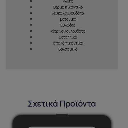
γλυκό
θερμό πικάντικο
λευκό λουλουδάτο
βοτανικό
ξυλώδες
κίτρινο λουλουδάτο
μεταλλικό
απαλό πικάντικο
βαλσαμικό
Σχετικά Προϊόντα