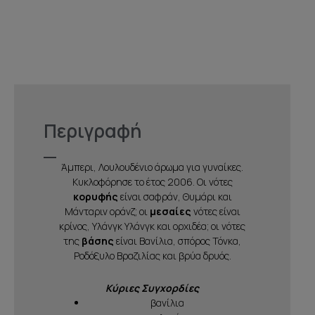
Περιγραφή
Άμπερι, Λουλουδένιο άρωμα για γυναίκες.
Κυκλοφόρησε το έτος 2006. Οι νότες
κορυφής
είναι σαφράν, Θυμάρι και
Μάνταριν οράνζ; οι
μεσαίες
νότες είναι
κρίνος, Υλάνγκ Υλάνγκ και ορχιδέα; οι νότες
της
βάσης
είναι Βανίλια, σπόρος Τόνκα,
Ροδόξυλο Βραζιλίας και βρύα δρυός.
Κύριες Συγχορδίες
βανίλια