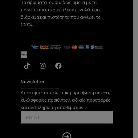
Τα αρώματα, ουσιωδώς όμοια με τα
πρωτότυπα, έχουν πλέον μεγαλύτερη
διάρκεια και πιστότητα που αγγίζει το
100%.
T
I
F
i
n
a
k
s
c
t
t
e
Newsletter
o
a
b
Αποκτήστε αποκλειστική πρόσβαση σε νέες
k
g
o
κυκλοφορίες προϊόντων, ειδικές προσφορές
r
o
a
k
και αναπλήρωση αποθεμάτων.
m
Submit