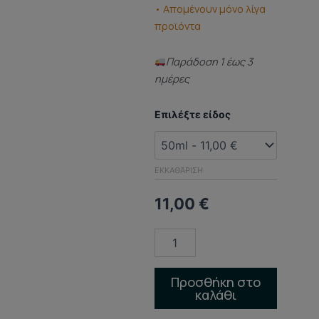
• Απομένουν μόνο λίγα
προϊόντα
Παράδoση 1 έως 3
ημέρες
ΑΡΩΜΑ
Επιλέξτε είδος
ΤΥΠΟΥ
(DUPED
PERFUME)
Ange
ΕΚΚΑΘΆΡΙΣΗ
ou
demon
11,00
€
ποσότητα
Προσθήκη στο
καλάθι