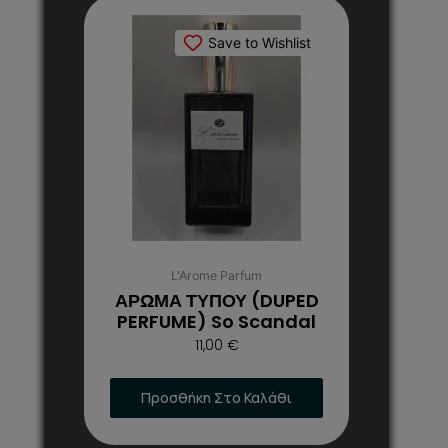
Αυτό
το
Save to Wishlist
προϊόν
έχει
πολλαπλές
παραλλαγές.
Οι
επιλογές
μπορούν
να
επιλεγούν
στη
L'Arome Parfum
σελίδα
ΑΡΩΜΑ ΤΥΠΟΥ (DUPED
του
PERFUME) So Scandal
προϊόντος
11,00
€
Προσθήκη Στο Καλάθι