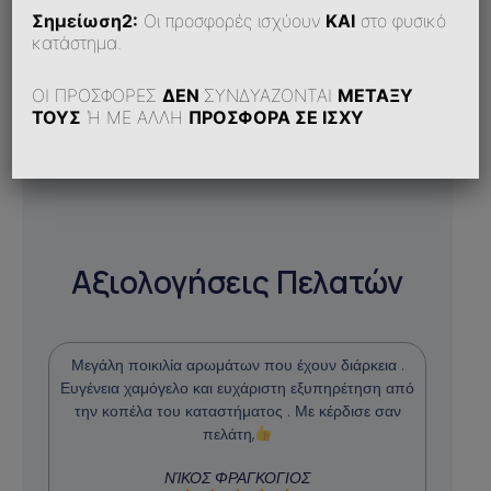
Σημείωση2:
Οι προσφορές ισχύουν
ΚΑΙ
στο φυσικό
κατάστημα.
ΟΙ ΠΡΟΣΦΟΡΕΣ
ΔΕΝ
ΣΥΝΔΥΑΖΟΝΤΑΙ
ΜΕΤΑΞΥ
ΤΟΥΣ
Ή ΜΕ ΑΛΛΗ
ΠΡΟΣΦΟΡΑ ΣΕ ΙΣΧΥ
Αξιολογήσεις Πελατών
Μεγάλη ποικιλία αρωμάτων που έχουν διάρκεια .
Ευγένεια χαμόγελο και ευχάριστη εξυπηρέτηση από
την κοπέλα του καταστήματος . Με κέρδισε σαν
πελάτη,
ΝΊΚΟΣ ΦΡΑΓΚΟΓΙΟΣ