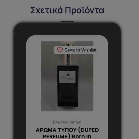
Σχετικά Προϊόντα
Αυτό
το
Save to Wishlist
προϊόν
έχει
πολλαπλές
παραλλαγές.
Οι
επιλογές
μπορούν
να
επιλεγούν
στη
L'Arome Parfum
σελίδα
ΑΡΩΜΑ ΤΥΠΟΥ (DUPED
του
PERFUME) Born In