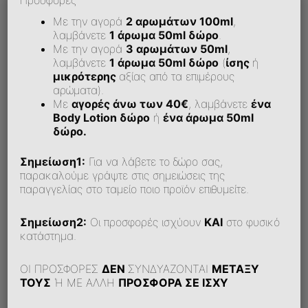
Με την αγορά
2 αρωμάτων 100ml
,
λαμβάνετε
1 άρωμα 50ml δώρο
.
Υποστηρίζεται Αντικαταβολή;
Με την αγορά
3 αρωμάτων 50ml
,
λαμβάνετε
1 άρωμα 50ml δώρο
(
ίσης
ή
μικρότερης
αξίας από τα επιμέρους
αρώματα).
Δυσκολεύομαι Να Κάνω Παραγγελία Online. Τι
Με
αγορές άνω των 40€
, λαμβάνετε
ένα
Μπορώ Να Κάνω;
Body Lotion δώρο
ή
ένα άρωμα 50ml
δώρο.
Σημείωση1:
Για να λάβετε το δώρο σας,
παρακαλούμε γράψτε στις σημειώσεις της
παραγγελίας στο ταμείο ποιο προϊόν επιθυμείτε.
Σημείωση2:
Οι προσφορές ισχύουν
ΚΑΙ
στο φυσικό
κατάστημα.
ΟΙ ΠΡΟΣΦΟΡΕΣ
ΔΕΝ
ΣΥΝΔΥΑΖΟΝΤΑΙ
ΜΕΤΑΞΥ
Αξιολογήσεις Πελατών
ΤΟΥΣ
Ή ΜΕ ΑΛΛΗ
ΠΡΟΣΦΟΡΑ ΣΕ ΙΣΧΥ