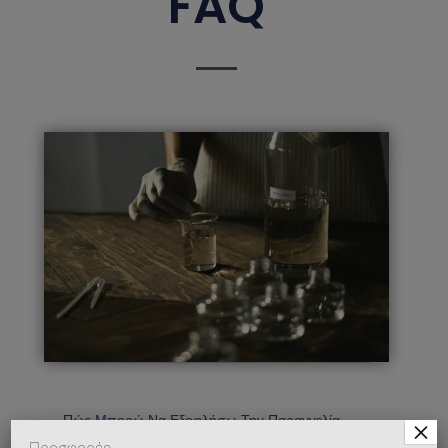
FAQ
Πώς Μπορώ Να Εξοφλήσω Την Παραγγελία
×
Μου;
Προσφορές