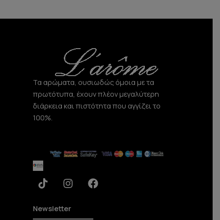
o
a
b
k
g
o
r
o
a
k
m
Τα αρώματα, ουσιωδώς όμοια με τα
πρωτότυπα, έχουν πλέον μεγαλύτερη
διάρκεια και πιστότητα που αγγίζει το
100%.
T
I
F
i
n
a
k
s
c
t
t
e
Newsletter
o
a
b