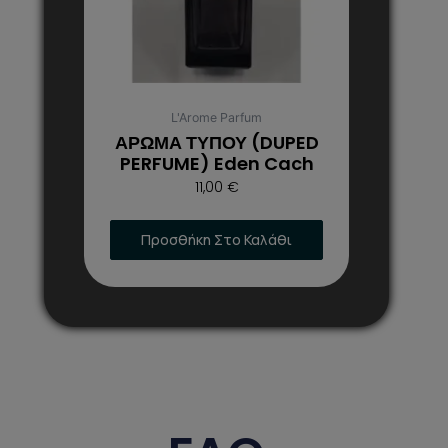
επιλογές
μπορούν
να
επιλεγούν
στη
L'Arome Parfum
σελίδα
ΑΡΩΜΑ ΤΥΠΟΥ (DUPED
του
PERFUME) Eden Cach
προϊόντος
11,00
€
Προσθήκη Στο Καλάθι