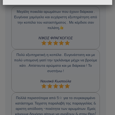
Μεγάλη ποικιλία αρωμάτων που έχουν διάρκεια .
Ευγένεια χαμόγελο και ευχάριστη εξυπηρέτηση από
την κοπέλα του καταστήματος . Με κέρδισε σαν
πελάτη,
ΝΊΚΟΣ ΦΡΑΓΚΟΓΙΟΣ
Πολύ εξυπηρετική η κοπέλα . Ευγενέστατη και με
πολύ υπομονή γιατί την τρελάναμε μέχρι να βρούμε
κάτι . Απίστευτα αρώματα και με διάρκεια ! Το
συστήνω !
Ναυσικά Κωστούλα
Πολλά περισσότερα από 5☆ για το συγκεκριμένο
κατάστημα. Ταχιστη παραλαβή της παραγγελίας &
αριστη απόδοση -ποιότητα των αρωμάτων. Εμείς
κάνουμε δημόσιο αίτημα να ανοίξουν & στην Θεσ/