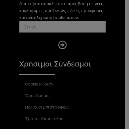
Αποκτήστε αποκλειστική πρόσβαση σε νέες
k
g
o
κυκλοφορίες προϊόντων, ειδικές προσφορές
r
o
a
k
και αναπλήρωση αποθεμάτων.
m
Submit
Χρήσιμοι Σύνδεσμοι
Cookies Policy
Όροι Χρήσης
Πολιτική Επιστροφών
Τρόποι Αποστολής