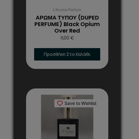
επιλεγούν
στη
L'Arome Parfum
σελίδα
ΑΡΩΜΑ ΤΥΠΟΥ (DUPED
του
PERFUME) Black Opium
Over Red
προϊόντος
11,00
€
Προσθήκη Στο Καλάθι
Αυτό
το
Save to Wishlist
προϊόν
έχει
πολλαπλές
παραλλαγές.
Οι