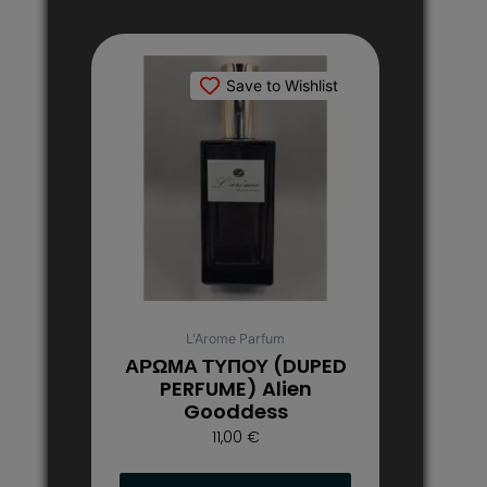
Αυτό
το
Save to Wishlist
προϊόν
έχει
πολλαπλές
παραλλαγές.
Οι
επιλογές
μπορούν
να
επιλεγούν
στη
L'Arome Parfum
σελίδα
ΑΡΩΜΑ ΤΥΠΟΥ (DUPED
του
PERFUME) Alien
Gooddess
προϊόντος
11,00
€