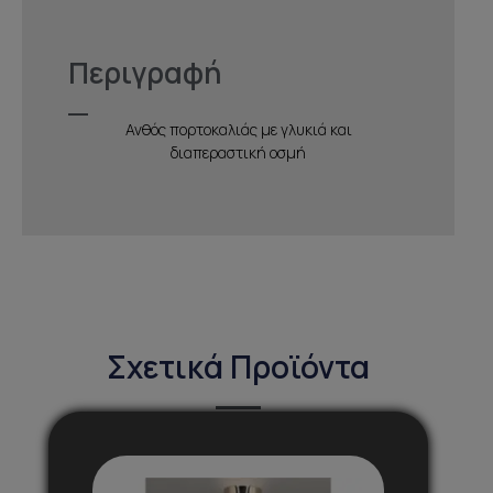
Περιγραφή
Ανθός πορτοκαλιάς με γλυκιά και
διαπεραστική οσμή
Σχετικά Προϊόντα
Αυτό