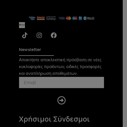
T
I
F
i
n
a
k
s
c
t
t
e
Newsletter
o
a
b
Αποκτήστε αποκλειστική πρόσβαση σε νέες
k
g
o
κυκλοφορίες προϊόντων, ειδικές προσφορές
r
o
a
k
και αναπλήρωση αποθεμάτων.
m
Submit
Χρήσιμοι Σύνδεσμοι