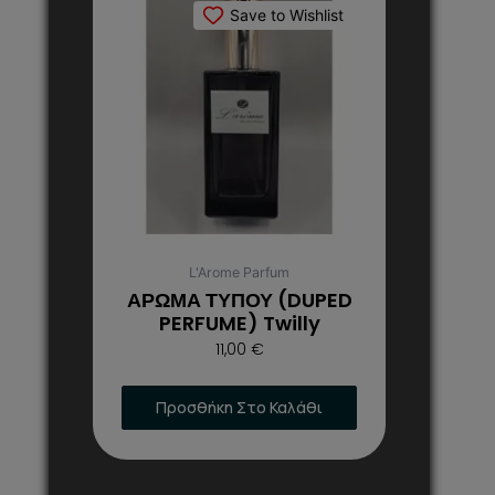
το
Save to Wishlist
προϊόν
έχει
πολλαπλές
παραλλαγές.
Οι
επιλογές
μπορούν
να
επιλεγούν
στη
L'Arome Parfum
σελίδα
ΑΡΩΜΑ ΤΥΠΟΥ (DUPED
του
PERFUME) Twilly
προϊόντος
11,00
€
Προσθήκη Στο Καλάθι