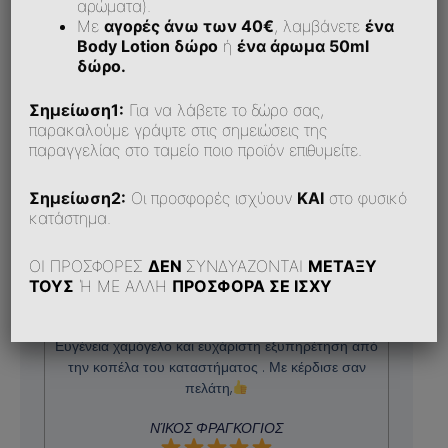
αρώματα).
Με
αγορές άνω των 40€
, λαμβάνετε
ένα
Body Lotion δώρο
ή
ένα άρωμα 50ml
δώρο.
Σημείωση1:
Για να λάβετε το δώρο σας,
παρακαλούμε γράψτε στις σημειώσεις της
παραγγελίας στο ταμείο ποιο προϊόν επιθυμείτε.
Σημείωση2:
Οι προσφορές ισχύουν
ΚΑΙ
στο φυσικό
κατάστημα.
Αξιολογήσεις Πελατών
ΟΙ ΠΡΟΣΦΟΡΕΣ
ΔΕΝ
ΣΥΝΔΥΑΖΟΝΤΑΙ
ΜΕΤΑΞΥ
ΤΟΥΣ
Ή ΜΕ ΑΛΛΗ
ΠΡΟΣΦΟΡΑ ΣΕ ΙΣΧΥ
Μεγάλη ποικιλία αρωμάτων που έχουν διάρκεια .
Ευγένεια χαμόγελο και ευχάριστη εξυπηρέτηση από
την κοπέλα του καταστήματος . Με κέρδισε σαν
πελάτη,
ΝΊΚΟΣ ΦΡΑΓΚΟΓΙΟΣ