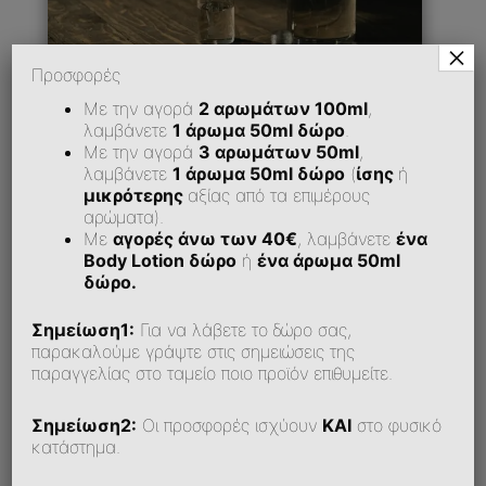
×
Προσφορές
Με την αγορά
2 αρωμάτων 100ml
,
λαμβάνετε
1 άρωμα 50ml δώρο
.
Με την αγορά
3 αρωμάτων 50ml
,
λαμβάνετε
1 άρωμα 50ml δώρο
(
ίσης
ή
μικρότερης
αξίας από τα επιμέρους
Πώς Μπορώ Να Εξοφλήσω Την Παραγγελία
αρώματα).
Μου;
Με
αγορές άνω των 40€
, λαμβάνετε
ένα
Body Lotion δώρο
ή
ένα άρωμα 50ml
δώρο.
Υποστηρίζεται Αντικαταβολή;
Σημείωση1:
Για να λάβετε το δώρο σας,
παρακαλούμε γράψτε στις σημειώσεις της
παραγγελίας στο ταμείο ποιο προϊόν επιθυμείτε.
Δυσκολεύομαι Να Κάνω Παραγγελία Online. Τι
Μπορώ Να Κάνω;
Σημείωση2:
Οι προσφορές ισχύουν
ΚΑΙ
στο φυσικό
κατάστημα.