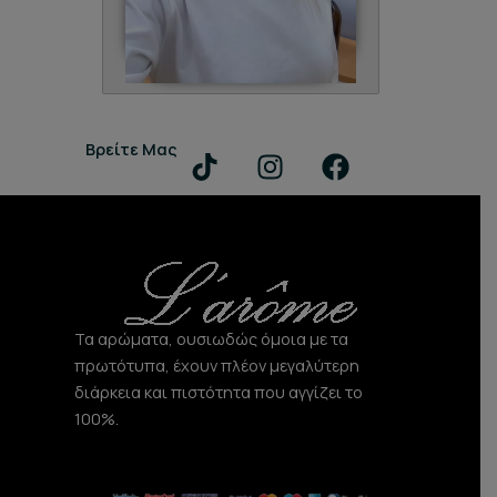
T
I
F
Βρείτε Μας
i
n
a
k
s
c
t
t
e
o
a
b
k
g
o
r
o
Τα αρώματα, ουσιωδώς όμοια με τα
a
k
πρωτότυπα, έχουν πλέον μεγαλύτερη
m
διάρκεια και πιστότητα που αγγίζει το
100%.