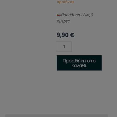
προϊόντα
Παράδoση 1 έως 3
ημέρες
9,90
€
ΚΕΡΑΜΙΚΟΣ
ΑΡΩΜΑΤΙΣΤΗΣ
ΧΩΡΟΥ
ΜΑΥΡΟΣ
Προσθήκη στο
12
καλάθι
CM
ποσότητα