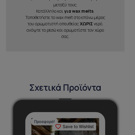
μεταξύ τους.
Κατάλληλο και
για wax melts
.
Τοποθετήστε το wax melt στο επάνω μέρος
του αρωματιστή απευθείας
ΧΩΡΙΣ
νερό,
ανάψτε το ρεσώ και αρωματίστε τον χώρο
σας.
Σχετικά Προϊόντα
Original
Η
price
τρέχουσα
Προσφορά!
Προσφορά!
Save to Wishlist
was:
τιμή
21,06 €.
είναι: