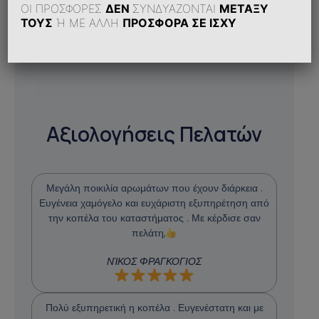
ΟΙ ΠΡΟΣΦΟΡΕΣ
ΔΕΝ
ΣΥΝΔΥΑΖΟΝΤΑΙ
ΜΕΤΑΞΥ
ΤΟΥΣ
Ή ΜΕ ΑΛΛΗ
ΠΡΟΣΦΟΡΑ ΣΕ ΙΣΧΥ
Αξιολογήσεις Πελατών
Μεγάλη ποικιλία αρωμάτων που έχουν διάρκεια .
Ευγένεια χαμόγελο και ευχάριστη εξυπηρέτηση από
την κοπέλα του καταστήματος . Με κέρδισε σαν
πελάτη,
ΝΊΚΟΣ ΦΡΑΓΚΟΓΙΟΣ
Πολύ εξυπηρετική η κοπέλα . Ευγενέστατη και με