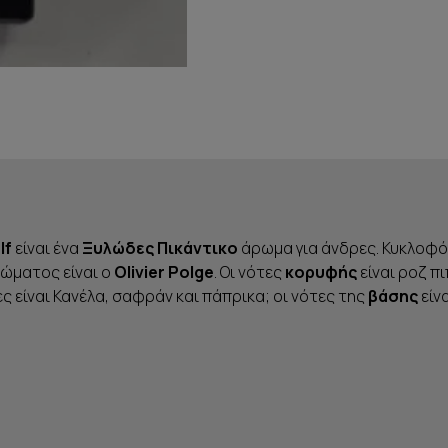
lf
είναι ένα
Ξυλώδες Πικάντικο
άρωμα για άνδρες. Κυκλοφ
ώματος είναι ο
Olivier Polge
. Οι νότες
κορυφής
είναι ροζ π
ς είναι Κανέλα, σαφράν και πάπρικα; οι νότες της
βάσης
είν