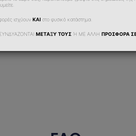
υμείτε.
Προσθήκη Στο Καλάθι
φορές ισχύουν
ΚΑΙ
στο φυσικό κατάστημα.
ΣΥΝΔΥΑΖΟΝΤΑΙ
ΜΕΤΑΞΥ ΤΟΥΣ
Ή ΜΕ ΑΛΛΗ
ΠΡΟΣΦΟΡΑ ΣΕ