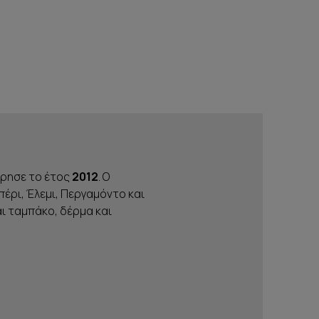
όρησε το έτος
2012
. Ο
ιπέρι, Έλεμι, Περγαμόντο και
αι ταμπάκο, δέρμα και