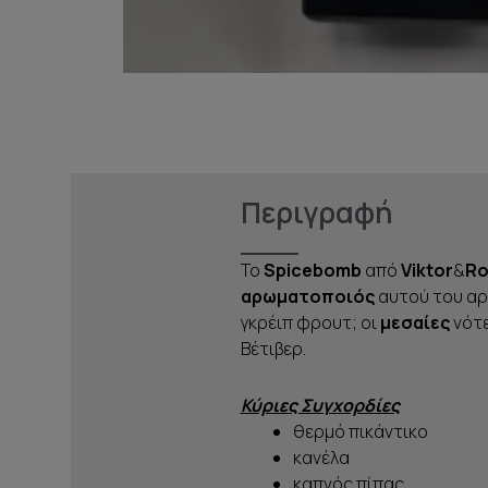
Περιγραφή
Το
Spicebomb
από
Viktor
&
Ro
αρωματοποιός
αυτού του αρ
γκρέιπ φρουτ; οι
μεσαίες
νότε
Βέτιβερ.
Κύριες Συγχορδίες
θερμό πικάντικο
κανέλα
καπνός πίπας