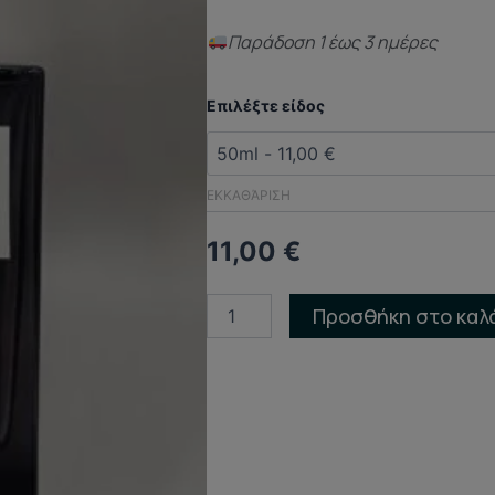
Παράδoση 1 έως 3 ημέρες
ΑΡΩΜΑ
Επιλέξτε είδος
ΤΥΠΟΥ
(DUPED
PERFUME)
Spicebomb
ΕΚΚΑΘΆΡΙΣΗ
Viktor&Rolf
ποσότητα
11,00
€
Προσθήκη στο καλ