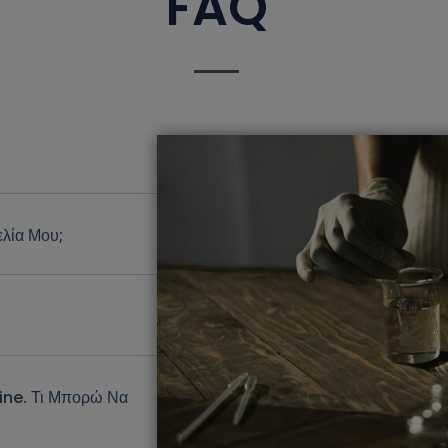
FAQ
λία Μου;
ine. Τι Μπορώ Να