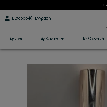
Μετάβαση
Γι
στο
περιεχόμενο
Είσοδος
Εγγραφή
Αρχική
Αρώματα
Καλλυντικά