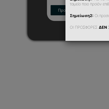
ταμείο ποιο προϊόν επιθ
Προσθήκη Στο Καλάθι
Σημείωση2:
Οι προσ
ΟΙ ΠΡΟΣΦΟΡΕΣ
ΔΕΝ