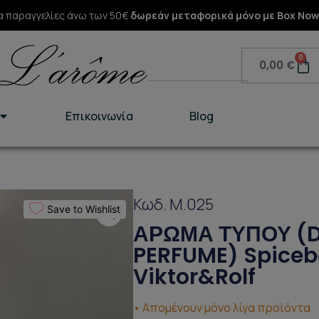
α παραγγελίες άνω των 50€
δωρεάν μεταφορικά μόνο με Box Now
Search
0
Ca
0,00
€
Επικοινωνία
Blog
Κωδ. M.025
Save to Wishlist
ΑΡΩΜΑ ΤΥΠΟΥ (
PERFUME) Spice
Viktor&Rolf
• Απομένουν μόνο λίγα προϊόντα