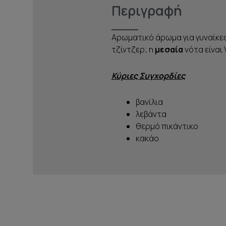
Περιγραφή
Αρωματικό άρωμα για γυναίκες
τζίντζερ; η
μεσαία
νότα είναι 
Κύριες Συγχορδίες
βανίλια
λεβάντα
θερμό πικάντικο
κακάο