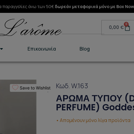
α παραγγελίες άνω των 50€
δωρεάν μεταφορικά μόνο με Box Now
Search
0
Ca
0,00
€
Επικοινωνία
Blog
Κωδ. W.163
Save to Wishlist
ΑΡΩΜΑ ΤΥΠΟΥ (
PERFUME) Godde
• Απομένουν μόνο λίγα προϊόντα