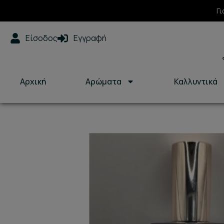
Μετάβαση
Γι
στο
περιεχόμενο
Είσοδος
Εγγραφή
Αρχική
Αρώματα
Καλλυντικά