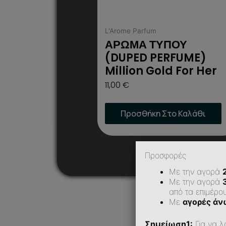
στη
σελίδα
L'Arome Parfum
του
ΑΡΩΜΑ ΤΥΠΟΥ
προϊόντος
(DUPED PERFUME)
Million Gold For Her
11,00
€
Προσθήκη Στο Καλάθι
Προσφορές
Με την αγορά
Με την αγορά
από τα επιμέρο
Με
αγορές άν
Σημείωση1:
Για να λ