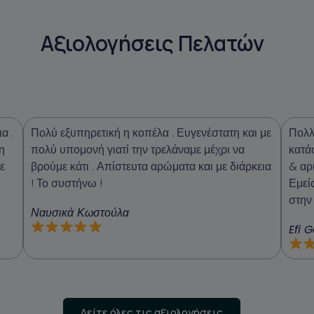
Αξιολογήσεις Πελατών
α .
Πολύ εξυπηρετική η κοπέλα . Ευγενέστατη και με
Πολλ
η
πολύ υπομονή γιατί την τρελάναμε μέχρι να
κατά
ε
βρούμε κάτι . Απίστευτα αρώματα και με διάρκεια
& αρ
! Το συστήνω !
Εμεί
στην
Ναυσικά Κωστούλα
Efi 
Δείτε όλες τις αξιολογήσεις