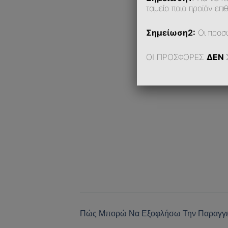
ταμείο ποιο προϊόν επιθ
Σημείωση2:
Οι προσ
ΟΙ ΠΡΟΣΦΟΡΕΣ
ΔΕΝ
Πώς Μπορώ Να Εξοφλήσω Την Παραγγε