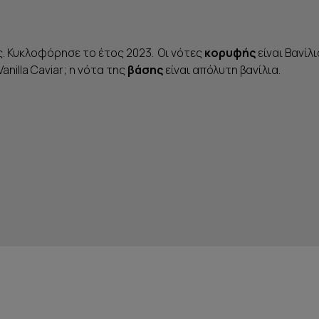
. Κυκλοφόρησε το έτος 2023. Οι νότες
κορυφής
είναι Βανίλ
Vanilla Caviar; η νότα της
βάσης
είναι απόλυτη βανίλια.