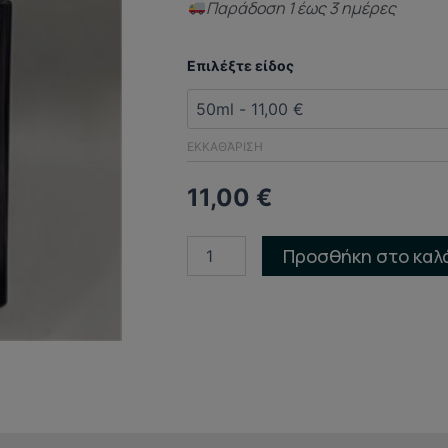
Παράδoση 1 έως 3 ημέρες
ΑΡΩΜΑ
Επιλέξτε είδος
ΤΥΠΟΥ
(DUPED
PERFUME)
Goddess
ΕΚΚΑΘΆΡΙΣΗ
ποσότητα
11,00
€
Προσθήκη στο καλ