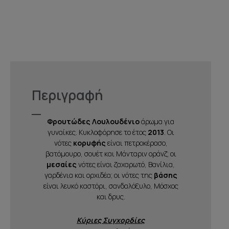
Περιγραφή
Φρουτώδες Λουλουδένιο
άρωμα για
γυναίκες. Κυκλοφόρησε το έτος
2013
. Οι
νότες
κορυφής
είναι πετροκέρασο,
βατόμουρο, σουέτ και Μάνταριν οράνζ; οι
μεσαίες
νότες είναι ζαχαρωτό, Βανίλια,
γαρδένια και ορχιδέα; οι νότες της
βάσης
είναι λευκό καστόρι, σανδαλόξυλο, Μόσχος
και δρυς.
Κύριες Συγχορδίες