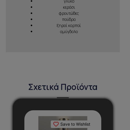
γλυκό
κεράσι
φρουτώδες
πούδρα
ξηροί καρποί
αμύγδαλο
Σχετικά Προϊόντα
Αυτό
το
Save to Wishlist
προϊόν