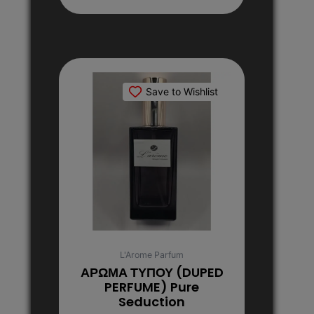
Αυτό
το
Save to Wishlist
προϊόν
έχει
πολλαπλές
παραλλαγές.
Οι
επιλογές
μπορούν
να
επιλεγούν
στη
L'Arome Parfum
σελίδα
ΑΡΩΜΑ ΤΥΠΟΥ (DUPED
του
PERFUME) Pure
Seduction
προϊόντος