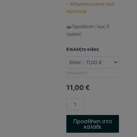
• Απομένουν μόνο λίγα
προϊόντα
Παράδoση 1 έως 3
ημέρες
ΑΡΩΜΑ
Επιλέξτε είδος
ΤΥΠΟΥ
(DUPED
PERFUME)
Cherry
ΕΚΚΑΘΆΡΙΣΗ
in
the
11,00
€
air
ποσότητα
Προσθήκη στο
καλάθι