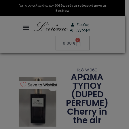
Μετάβαση
Για παραγγελίες άνω των 50€
δωρεάν μεταφορικά μόνο με
στο
Box Now
περιεχόμενο
Είσοδος
Εγγραφή
Search
0
Cart
0,00
€
Κωδ. W.060
ΑΡΩΜΑ
ΤΥΠΟΥ
Save to Wishlist
(DUPED
PERFUME)
Cherry in
the air