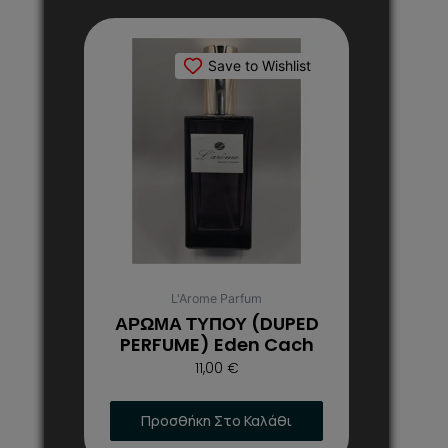
Αυτό
το
Save to Wishlist
προϊόν
έχει
πολλαπλές
παραλλαγές.
Οι
επιλογές
μπορούν
να
επιλεγούν
στη
L'Arome Parfum
σελίδα
ΑΡΩΜΑ ΤΥΠΟΥ (DUPED
του
PERFUME) Eden Cach
προϊόντος
11,00
€
Προσθήκη Στο Καλάθι