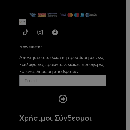
T
I
F
i
n
a
k
s
c
t
t
e
Newsletter
o
a
b
Αποκτήστε αποκλειστική πρόσβαση σε νέες
k
g
o
κυκλοφορίες προϊόντων, ειδικές προσφορές
r
o
a
k
και αναπλήρωση αποθεμάτων.
m
Submit
Χρήσιμοι Σύνδεσμοι