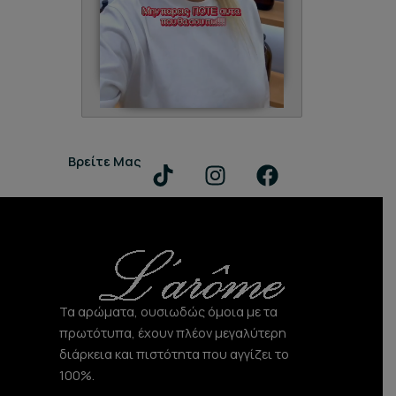
T
I
F
Βρείτε Μας
i
n
a
k
s
c
t
t
e
o
a
b
k
g
o
r
o
Τα αρώματα, ουσιωδώς όμοια με τα
a
k
πρωτότυπα, έχουν πλέον μεγαλύτερη
m
διάρκεια και πιστότητα που αγγίζει το
100%.