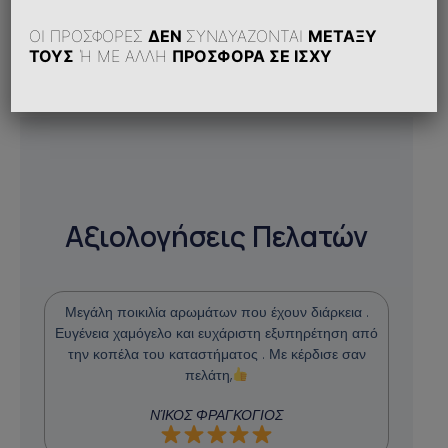
ΟΙ ΠΡΟΣΦΟΡΕΣ
ΔΕΝ
ΣΥΝΔΥΑΖΟΝΤΑΙ
ΜΕΤΑΞΥ
ΤΟΥΣ
Ή ΜΕ ΑΛΛΗ
ΠΡΟΣΦΟΡΑ ΣΕ ΙΣΧΥ
Αξιολογήσεις Πελατών
Μεγάλη ποικιλία αρωμάτων που έχουν διάρκεια .
Ευγένεια χαμόγελο και ευχάριστη εξυπηρέτηση από
την κοπέλα του καταστήματος . Με κέρδισε σαν
πελάτη,
ΝΊΚΟΣ ΦΡΑΓΚΟΓΙΟΣ