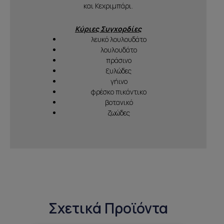
και Κεχριμπάρι.
Κύριες Συγχορδίες
λευκό λουλουδάτο
λουλουδάτο
πράσινο
ξυλώδες
γήινο
φρέσκο πικάντικο
βοτανικό
ζωώδες
Σχετικά Προϊόντα