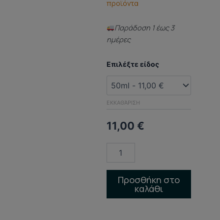
προϊόντα
Παράδoση 1 έως 3
ημέρες
ΑΡΩΜΑ
Επιλέξτε είδος
ΤΥΠΟΥ
(DUPED
PERFUME)
Anais
ΕΚΚΑΘΆΡΙΣΗ
ποσότητα
11,00
€
Προσθήκη στο
καλάθι