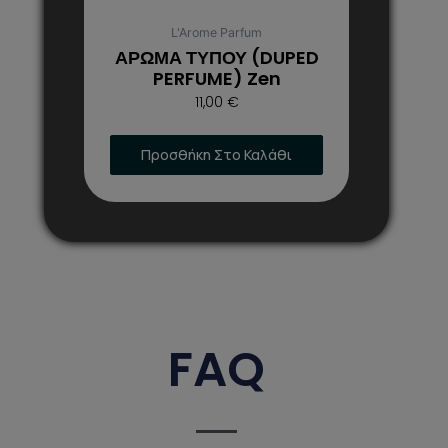
επιλεγούν
στη
L'Arome Parfum
σελίδα
ΑΡΩΜΑ ΤΥΠΟΥ (DUPED
του
PERFUME) Zen
προϊόντος
11,00
€
Προσθήκη Στο Καλάθι
FAQ