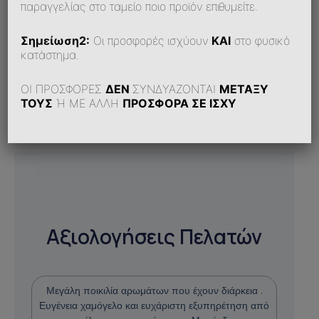
παραγγελίας στο ταμείο ποιο προϊόν επιθυμείτε.
Σημείωση2:
Οι προσφορές ισχύουν
ΚΑΙ
στο φυσικό
Δυσκολεύομαι Να Κάνω Παραγγελία Online. Τι
Μπορώ Να Κάνω;
κατάστημα.
ΟΙ ΠΡΟΣΦΟΡΕΣ
ΔΕΝ
ΣΥΝΔΥΑΖΟΝΤΑΙ
ΜΕΤΑΞΥ
ΤΟΥΣ
Ή ΜΕ ΑΛΛΗ
ΠΡΟΣΦΟΡΑ ΣΕ ΙΣΧΥ
Αξιολογήσεις Πελατών
Μεγάλη ποικιλία αρωμάτων που έχουν διάρκεια .
Ευγένεια χαμόγελο και ευχάριστη εξυπηρέτηση από