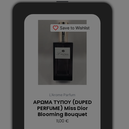
Αυτό
το
Save to Wishlist
προϊόν
έχει
πολλαπλές
παραλλαγές.
Οι
επιλογές
μπορούν
να
επιλεγούν
στη
L'Arome Parfum
σελίδα
ΑΡΩΜΑ ΤΥΠΟΥ (DUPED
του
PERFUME) Miss Dior
Blooming Bouquet
προϊόντος
11,00
€