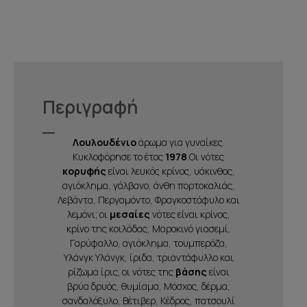
Περιγραφή
Λουλουδένιο
άρωμα για γυναίκες.
Κυκλοφόρησε το έτος
1978
.Οι νότες
κορυφής
είναι λευκός κρίνος, υάκινθος,
αγιόκλημα, γάλβανο, άνθη πορτοκαλιάς,
Λεβάντα, Περγαμόντο, Φραγκοστάφυλο και
λεμόνι; οι
μεσαίες
νότες είναι κρίνος,
κρίνο της κοιλάδας, Μαροκινό γιασεμί,
Γαρύφαλλο, αγιόκλημα, τουμπερόζα,
Υλάνγκ Υλάνγκ, ίριδα, τριαντάφυλλο και
ρίζωμα ίρις; οι νότες της
βάσης
είναι
βρύα δρυός, θυμίαμα, Μόσχος, δέρμα,
σανδαλόξυλο, Βέτιβερ, Κέδρος, πατσουλί