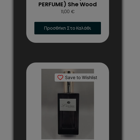
του
PERFUME) She Wood
προϊόντος
11,00
€
Προσθήκη Στο Καλάθι
Αυτό
το
Save to Wishlist
προϊόν
έχει
πολλαπλές
παραλλαγές.
Οι
επιλογές
μπορούν
να