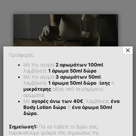
×
Προσφορές
Με την αγορά
2 αρωμάτων 100ml
,
λαμβάνετε
1 άρωμα 50ml δώρο
.
Με την αγορά
3 αρωμάτων 50ml
,
λαμβάνετε
1 άρωμα 50ml δώρο
(
ίσης
ή
μικρότερης
αξίας από τα επιμέρους
αρώματα).
Με
αγορές άνω των 40€
, λαμβάνετε
ένα
Πώς Μπορώ Να Εξοφλήσω Την Παραγγελία
Μου;
Body Lotion δώρο
ή
ένα άρωμα 50ml
δώρο.
Σημείωση1:
Για να λάβετε το δώρο σας,
Υποστηρίζεται Αντικαταβολή;
παρακαλούμε γράψτε στις σημειώσεις της