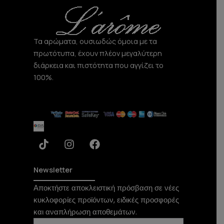
a
k
m
Τα αρώματα, ουσιωδώς όμοια με τα
πρωτότυπα, έχουν πλέον μεγαλύτερη
διάρκεια και πιστότητα που αγγίζει το
100%.
T
I
F
i
n
a
k
s
c
t
t
e
Newsletter
o
a
b
Αποκτήστε αποκλειστική πρόσβαση σε νέες
k
g
o
κυκλοφορίες προϊόντων, ειδικές προσφορές
r
o
a
k
και αναπλήρωση αποθεμάτων.
m