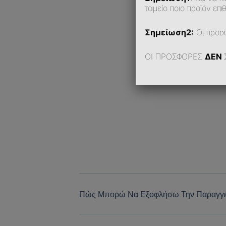
ταμείο ποιο προϊόν επιθ
Σημείωση2:
Οι προσ
ΟΙ ΠΡΟΣΦΟΡΕΣ
ΔΕΝ
Πώς Μπορώ Να Εξοφλήσω Την Παραγγε