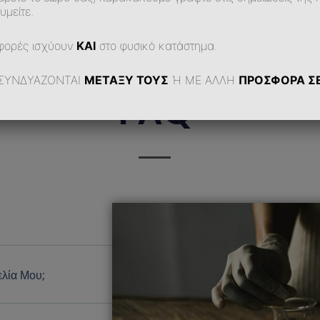
υμείτε.
φορές ισχύουν
ΚΑΙ
στο φυσικό κατάστημα.
ΣΥΝΔΥΑΖΟΝΤΑΙ
ΜΕΤΑΞΥ ΤΟΥΣ
Ή ΜΕ ΑΛΛΗ
ΠΡΟΣΦΟΡΑ ΣΕ
FAQ
λία Μου;