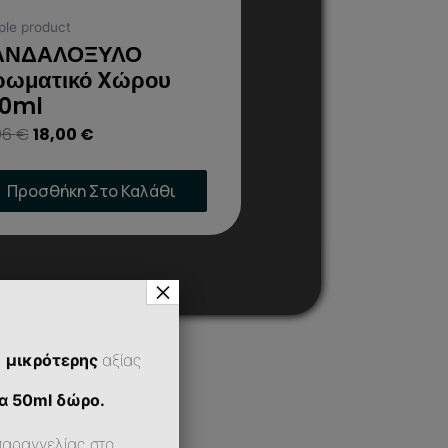
ple product
ΑΝΔΑΛΟΞΥΛΟ
ρωματικό Xώρου
00ml
06
€
18,00
€
Προσθήκη Στο Καλάθι
×
ή
μικρότερης
αξίας
α 50ml δώρο.
παραγγελίας στο