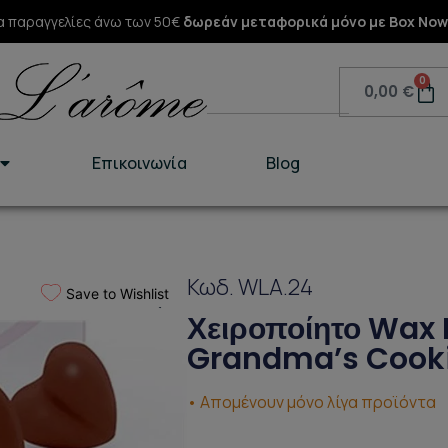
α παραγγελίες άνω των 50€
δωρεάν μεταφορικά μόνο με Box Now
Search
0
Ca
0,00
€
Επικοινωνία
Blog
Κωδ. WLA.24
Save to Wishlist
Χειροποίητο Wax 
Grandma’s Cook
• Απομένουν μόνο λίγα προϊόντα