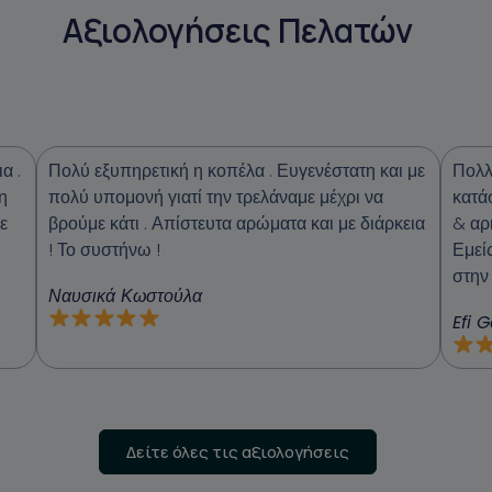
Αξιολογήσεις Πελατών
α .
Πολύ εξυπηρετική η κοπέλα . Ευγενέστατη και με
Πολλ
η
πολύ υπομονή γιατί την τρελάναμε μέχρι να
κατά
ε
βρούμε κάτι . Απίστευτα αρώματα και με διάρκεια
& αρ
! Το συστήνω !
Εμεί
στην
Ναυσικά Κωστούλα
Efi 
Δείτε όλες τις αξιολογήσεις