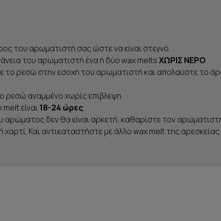
ος του αρωματιστή σας ώστε να είναι στεγνό.
άνεια του αρωματιστή ένα ή δύο wax melts
ΧΩΡΙΣ ΝΕΡΟ
ε το ρεσώ στην εσοχή του αρωματιστή και απολαύστε το ά
ο ρεσώ αναμμένο χωρίς επίβλεψη
 melt είναι
18-24 ώρες
υ αρώματος δεν θα είναι αρκετή, καθαρίστε τον αρωματιστ
 ή χαρτί. Και αντικαταστήστε με άλλο wax melt της αρεσκείας