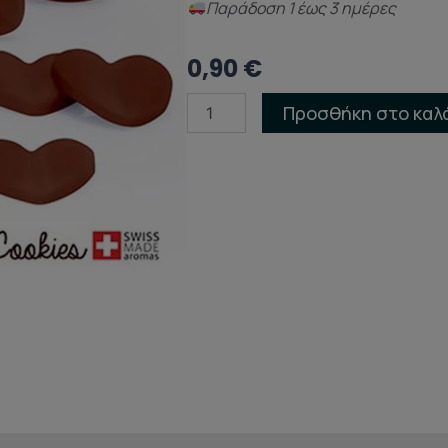
Παράδoση 1 έως 3 ημέρες
0,90
€
Χειροποίητο
Προσθήκη στο καλ
Wax
Melt
Grandma’s
Cookies
ποσότητα