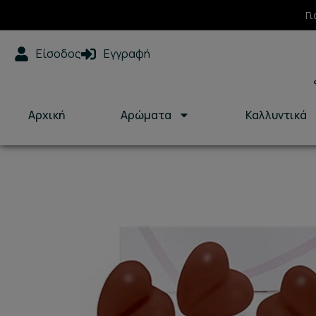
Μετάβαση
Γι
στο
περιεχόμενο
Είσοδος
Εγγραφή
Αρχική
Αρώματα
Καλλυντικά