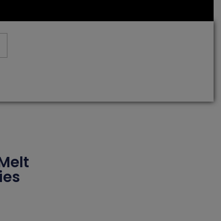
rt
Melt
ies