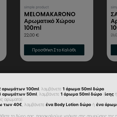
simple product
sim
MELOMAKARONO
Σ
Αρωματικό Xώρου
Α
100ml
1
22,00
€
21,
Προσθήκη Στο Καλάθι
2 αρωμάτων 100ml
, λαμβάνετε
1 άρωμα 50ml δώρο
.
3 αρωμάτων 50ml
, λαμβάνετε
1 άρωμα 50ml δώρο
(
ίσης
υς αρώματα).
ω των 40€
, λαμβάνετε
ένα Body Lotion δώρο
ή
ένα άρωμ
άβετε το δώρο σας, παρακαλούμε γράψτε στις σημειώσεις της 