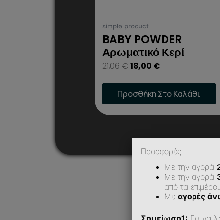
simple product
BABY POWDER
Αρωματικό Κερί
21,06
€
18,00
€
Προσθήκη Στο Καλάθι
Προσφορές
Με την αγορά
Με την αγορά
από τα επιμέρο
Με
αγορές άν
Σημείωση1:
Για να λ