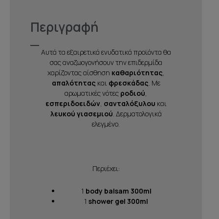
Περιγραφή
Αυτά τα εξαιρετικά ενυδατικά προϊόντα θα
σας αναζωογονήσουν την επιδερμίδα
χαρίζοντας αίσθηση
καθαριότητας
,
απαλότητας
και
φρεσκάδας
. Με
αρωματικές νότες
ροδιού
,
εσπεριδοειδών
,
σανταλόξυλου
και
λευκού γιασεμιού
. Δερματολογικά
ελεγμένο.
Περιέχει:
1
body balsam
300ml
1
shower gel
300ml