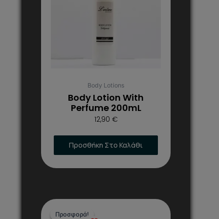
Body Lotions
Body Lotion With
Perfume 200mL
12,90
€
Προσθήκη Στο Καλάθι
Original
Η
price
τρέχουσα
Προσφορά!
Προσφορά!