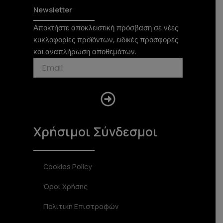
t
t
e
Newsletter
o
a
b
Αποκτήστε αποκλειστική πρόσβαση σε νέες
k
g
o
κυκλοφορίες προϊόντων, ειδικές προσφορές
r
o
a
k
και αναπλήρωση αποθεμάτων.
m
Submit
Χρήσιμοι Σύνδεσμοι
Cookies Policy
Όροι Χρήσης
Πολιτική Επιστροφών