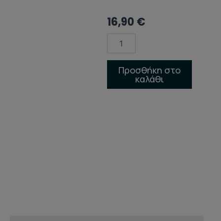
16,90
€
GIFT
SET
pomegranate
ποσότητα
Προσθήκη στο
καλάθι