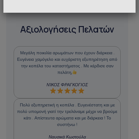
Αξιολογήσεις Πελατών
Μεγάλη ποικιλία αρωμάτων που έχουν διάρκεια .
Ευγένεια χαμόγελο και ευχάριστη εξυπηρέτηση από
την κοπέλα του καταστήματος . Με κέρδισε σαν
πελάτη,
ΝΊΚΟΣ ΦΡΑΓΚΟΓΙΟΣ
Πολύ εξυπηρετική η κοπέλα . Ευγενέστατη και με
πολύ υπομονή γιατί την τρελάναμε μέχρι να βρούμε
κάτι . Απίστευτα αρώματα και με διάρκεια ! Το
συστήνω !
Ναυσικά Κωστούλα