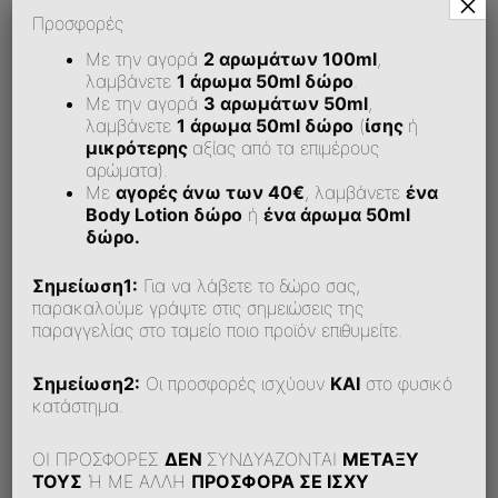
×
Προσφορές
Με την αγορά
2 αρωμάτων 100ml
,
λαμβάνετε
1 άρωμα 50ml δώρο
.
Με την αγορά
3 αρωμάτων 50ml
,
Πώς Μπορώ Να Εξοφλήσω Την Παραγγελία
Μου;
λαμβάνετε
1 άρωμα 50ml δώρο
(
ίσης
ή
μικρότερης
αξίας από τα επιμέρους
αρώματα).
Με
αγορές άνω των 40€
, λαμβάνετε
ένα
Υποστηρίζεται Αντικαταβολή;
Body Lotion δώρο
ή
ένα άρωμα 50ml
δώρο.
Σημείωση1:
Για να λάβετε το δώρο σας,
Δυσκολεύομαι Να Κάνω Παραγγελία Online. Τι
παρακαλούμε γράψτε στις σημειώσεις της
Μπορώ Να Κάνω;
παραγγελίας στο ταμείο ποιο προϊόν επιθυμείτε.
Σημείωση2:
Οι προσφορές ισχύουν
ΚΑΙ
στο φυσικό
κατάστημα.
ΟΙ ΠΡΟΣΦΟΡΕΣ
ΔΕΝ
ΣΥΝΔΥΑΖΟΝΤΑΙ
ΜΕΤΑΞΥ
ΤΟΥΣ
Ή ΜΕ ΑΛΛΗ
ΠΡΟΣΦΟΡΑ ΣΕ ΙΣΧΥ