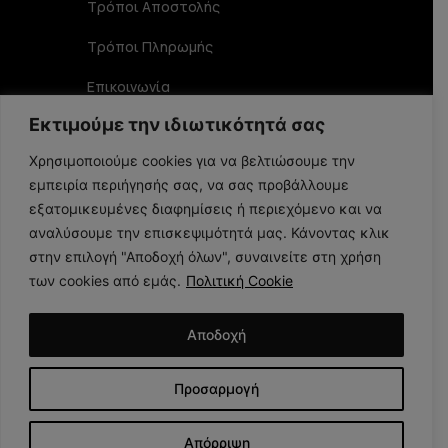
Τρόποι Αποστολής
Τρόποι Πληρωμής
Επικοινωνία
Εκτιμούμε την ιδιωτικότητά σας
Στοιχεία Επικοινωνίας
Χρησιμοποιούμε cookies για να βελτιώσουμε την
εμπειρία περιήγησής σας, να σας προβάλλουμε
Αριστοφάνους 19 TK 15234, Χαλάνδρι
εξατομικευμένες διαφημίσεις ή περιεχόμενο και να
αναλύσουμε την επισκεψιμότητά μας. Κάνοντας κλικ
στην επιλογή "Αποδοχή όλων", συναινείτε στη χρήση
210 6848356
των cookies από εμάς.
Πολιτική Cookie
info@larome.gr
Αποδοχή
Προσαρμογή
Larome Copyright 2025 © All Rights Reserved. Created by
1mdigital.gr
Απόρριψη