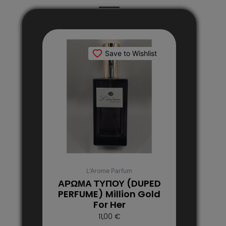
Αυτό
το
Save to Wishlist
προϊόν
έχει
πολλαπλές
παραλλαγές.
Οι
επιλογές
μπορούν
να
επιλεγούν
στη
L'Arome Parfum
σελίδα
ΑΡΩΜΑ ΤΥΠΟΥ (DUPED
του
PERFUME) Million Gold
For Her
προϊόντος
11,00
€