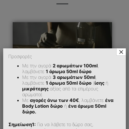
×
Προσφορές
Με την αγορά
2 αρωμάτων 100ml
,
λαμβάνετε
1 άρωμα 50ml δώρο
.
Με την αγορά
3 αρωμάτων 50ml
,
λαμβάνετε
1 άρωμα 50ml δώρο
(
ίσης
ή
μικρότερης
αξίας από τα επιμέρους
αρώματα).
Με
αγορές άνω των 40€
, λαμβάνετε
ένα
Πώς Μπορώ Να Εξοφλήσω Την Παραγγελία
Body Lotion δώρο
ή
ένα άρωμα 50ml
Μου;
δώρο.
Σημείωση1:
Για να λάβετε το δώρο σας,