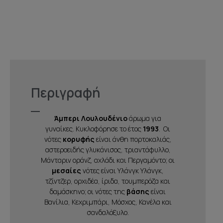
Περιγραφή
Άμπερι Λουλουδένιο
άρωμα για
γυναίκες. Κυκλοφόρησε το έτος
1993
. Οι
νότες
κορυφής
είναι άνθη πορτοκαλιάς,
αστεροειδής γλυκάνισος, τριαντάφυλλο,
Μάνταριν οράνζ, αχλάδι και Περγαμόντο; οι
μεσαίες
νότες είναι Υλάνγκ Υλάνγκ,
τζίντζερ, ορχιδέα, ίριδα, τουμπερόζα και
δαμάσκηνο; οι νότες της
βάσης
είναι
Βανίλια, Κεχριμπάρι, Μόσχος, Κανέλα και
σανδαλόξυλο.