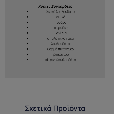
Κύριες Συγχορδίες
λευκό λουλουδάτο
γλυκό
πούδρα
κιτρώδες
βανίλια
απαλό πικάντικο
λουλουδάτο
θερμό πικάντικο
γλυκάνισο
κίτρινο λουλουδάτο
Σχετικά Προϊόντα