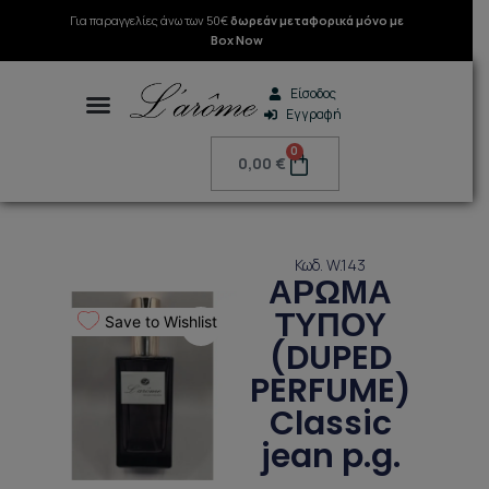
Μετάβαση
Για παραγγελίες άνω των 50€
δωρεάν μεταφορικά μόνο με
στο
Box Now
περιεχόμενο
Είσοδος
Εγγραφή
Search
0
Cart
0,00
€
Κωδ. W.143
ΑΡΩΜΑ
ΤΥΠΟΥ
Save to Wishlist
(DUPED
PERFUME)
Classic
jean p.g.