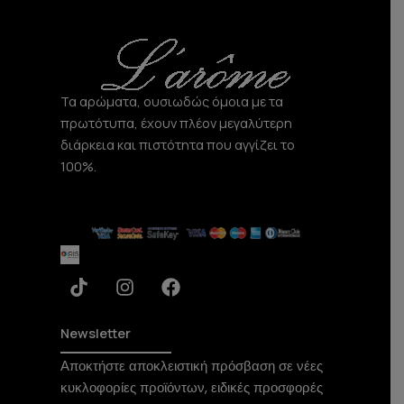
r
o
a
k
m
Τα αρώματα, ουσιωδώς όμοια με τα
πρωτότυπα, έχουν πλέον μεγαλύτερη
διάρκεια και πιστότητα που αγγίζει το
100%.
T
I
F
i
n
a
k
s
c
t
t
e
Newsletter
o
a
b
Αποκτήστε αποκλειστική πρόσβαση σε νέες
k
g
o
κυκλοφορίες προϊόντων, ειδικές προσφορές
r
o