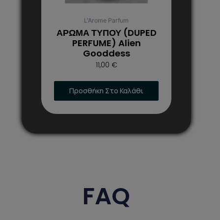
επιλεγούν
στη
L'Arome Parfum
σελίδα
ΑΡΩΜΑ ΤΥΠΟΥ (DUPED
του
PERFUME) Alien
Gooddess
προϊόντος
11,00
€
Προσθήκη Στο Καλάθι
FAQ