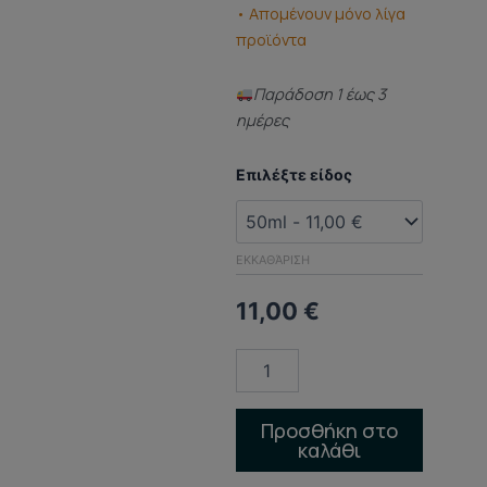
• Απομένουν μόνο λίγα
προϊόντα
Παράδoση 1 έως 3
ημέρες
ΑΡΩΜΑ
Επιλέξτε είδος
ΤΥΠΟΥ
(DUPED
PERFUME)
Classic
ΕΚΚΑΘΆΡΙΣΗ
jean
p.g.
11,00
€
ποσότητα
Προσθήκη στο
καλάθι