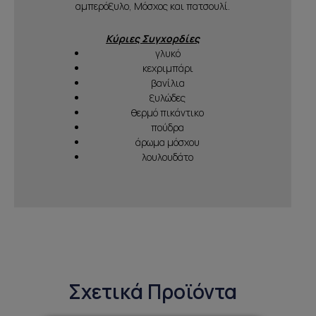
αμπερόξυλο, Μόσχος και πατσουλί.
Κύριες Συγχορδίες
γλυκό
κεχριμπάρι
βανίλια
ξυλώδες
θερμό πικάντικο
πούδρα
άρωμα μόσχου
λουλουδάτο
Σχετικά Προϊόντα