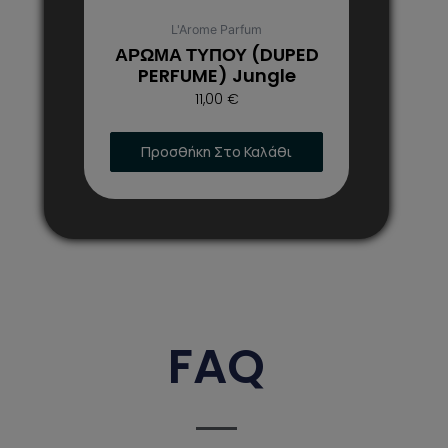
επιλεγούν
στη
L'Arome Parfum
σελίδα
ΑΡΩΜΑ ΤΥΠΟΥ (DUPED
του
PERFUME) Jungle
προϊόντος
11,00
€
Προσθήκη Στο Καλάθι
FAQ