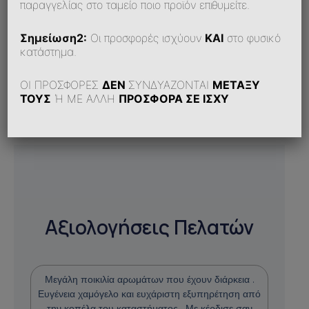
παραγγελίας στο ταμείο ποιο προϊόν επιθυμείτε.
Δυσκολεύομαι Να Κάνω Παραγγελία Online. Τι
Σημείωση2:
Οι προσφορές ισχύουν
ΚΑΙ
στο φυσικό
Μπορώ Να Κάνω;
κατάστημα.
ΟΙ ΠΡΟΣΦΟΡΕΣ
ΔΕΝ
ΣΥΝΔΥΑΖΟΝΤΑΙ
ΜΕΤΑΞΥ
ΤΟΥΣ
Ή ΜΕ ΑΛΛΗ
ΠΡΟΣΦΟΡΑ ΣΕ ΙΣΧΥ
Αξιολογήσεις Πελατών
Μεγάλη ποικιλία αρωμάτων που έχουν διάρκεια .
Ευγένεια χαμόγελο και ευχάριστη εξυπηρέτηση από
την κοπέλα του καταστήματος . Με κέρδισε σαν