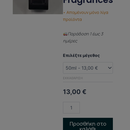
Fragrances
• Απομένουν μόνο λίγα
προϊόντα
Παράδoση 1 έως 3
ημέρες
ΑΡΩΜΑ
Επιλέξτε μέγεθος
ΤΥΠΟΥ
(DUPED
PERFUME)
Vanilla
ΕΚΚΑΘΆΡΙΣΗ
28
Kayali
13,00
€
Fragrances
ποσότητα
Προσθήκη στο
καλάθι