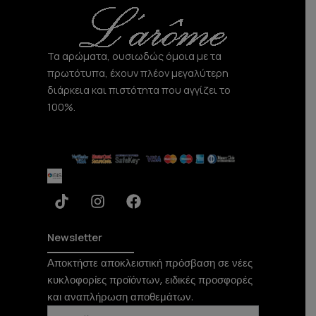
a
k
m
Τα αρώματα, ουσιωδώς όμοια με τα
πρωτότυπα, έχουν πλέον μεγαλύτερη
διάρκεια και πιστότητα που αγγίζει το
100%.
T
I
F
i
n
a
k
s
c
t
t
e
Newsletter
o
a
b
Αποκτήστε αποκλειστική πρόσβαση σε νέες
k
g
o
κυκλοφορίες προϊόντων, ειδικές προσφορές
r
o
a
k
και αναπλήρωση αποθεμάτων.
m