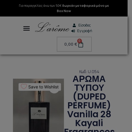
Μετάβαση
Για παραγγελίες άνω των 50€
δωρεάν μεταφορικά μόνο με
στο
Box Now
περιεχόμενο
Είσοδος
Εγγραφή
Search
0
Cart
0,00
€
Κωδ. U.054
ΑΡΩΜΑ
ΤΥΠΟΥ
Save to Wishlist
(DUPED
PERFUME)
Vanilla 28
Kayali