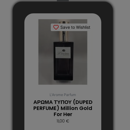
Αυτό
το
Save to Wishlist
προϊόν
έχει
πολλαπλές
παραλλαγές.
Οι
επιλογές
μπορούν
να
επιλεγούν
στη
L'Arome Parfum
σελίδα
ΑΡΩΜΑ ΤΥΠΟΥ (DUPED
του
PERFUME) Million Gold
For Her
προϊόντος
11,00
€