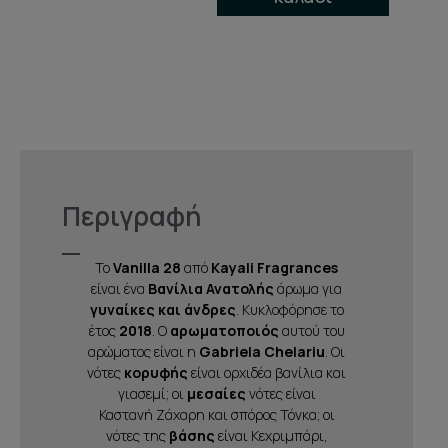
Περιγραφή
Το
Vanilla 28
από
Kayali Fragrances
είναι ένα
Βανίλια Ανατολής
άρωμα για
γυναίκες και άνδρες
. Κυκλοφόρησε το
έτος
2018
. Ο
αρωματοποιός
αυτού του
αρώματος είναι η
Gabriela Chelariu
. Οι
νότες
κορυφής
είναι ορχιδέα βανίλια και
γιασεμί; οι
μεσαίες
νότες είναι
Καστανή Ζάχαρη και σπόρος Τόνκα; οι
νότες της
βάσης
είναι Κεχριμπάρι,