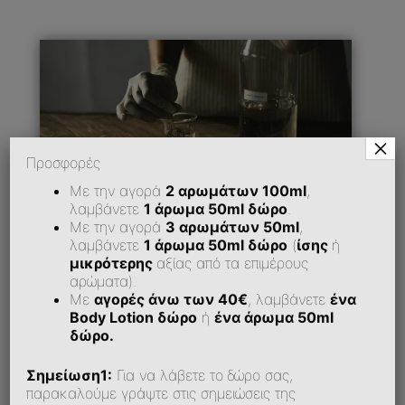
×
Προσφορές
Με την αγορά
2 αρωμάτων 100ml
,
λαμβάνετε
1 άρωμα 50ml δώρο
.
Με την αγορά
3 αρωμάτων 50ml
,
λαμβάνετε
1 άρωμα 50ml δώρο
(
ίσης
ή
μικρότερης
αξίας από τα επιμέρους
αρώματα).
Με
αγορές άνω των 40€
, λαμβάνετε
ένα
Πώς Μπορώ Να Εξοφλήσω Την Παραγγελία
Μου;
Body Lotion δώρο
ή
ένα άρωμα 50ml
δώρο.
Σημείωση1:
Για να λάβετε το δώρο σας,
Υποστηρίζεται Αντικαταβολή;
παρακαλούμε γράψτε στις σημειώσεις της