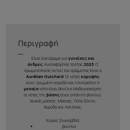
Περιγραφή
Είναι ένα άρωμα για
γυναίκες και
άνδρες
. Κυκλοφόρησε το έτος
2023
. Ο
αρωματοποιός αυτού του αρώματος είναι ο
Aurélien Guichard
. Οι νότες
κορυφής
είναι τριμμένη καρύδα και ηλιοτρόπιο; η
μεσαία
νότα είναι Βανίλια Μαδαγασκάρης;
οι νότες της
βάσης
είναι απόλυτη βανίλια,
λευκός μόσχος, Μόσχος, Πάλο Σάντο,
Καρύδα και Λακτόνες.
Κύριες Συγχορδίες
βανίλια