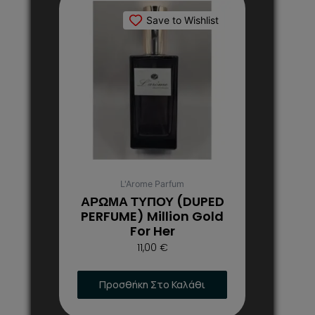
το
Save to Wishlist
προϊόν
έχει
πολλαπλές
παραλλαγές.
Οι
επιλογές
μπορούν
να
επιλεγούν
στη
L'Arome Parfum
σελίδα
ΑΡΩΜΑ ΤΥΠΟΥ (DUPED
του
PERFUME) Million Gold
For Her
προϊόντος
11,00
€
Προσθήκη Στο Καλάθι