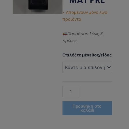
MAT PRE
• Απομένουν μόνο λίγα
προϊόντα
Παράδoση 1 έως 3
ημέρες
ΑΡΩΜΑ
Επιλέξτε μέγεθος/είδος
ΤΥΠΟΥ
(DUPED
PERFUME)
VANILLA
POWDER
MAT
PRE
ποσότητα
Προσθήκη στο
καλάθι