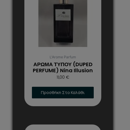
πολλαπλές
παραλλαγές.
Οι
επιλογές
μπορούν
να
επιλεγούν
στη
L'Arome Parfum
σελίδα
ΑΡΩΜΑ ΤΥΠΟΥ (DUPED
του
PERFUME) Nina Illusion
προϊόντος
11,00
€
Προσθήκη Στο Καλάθι
Αυτό