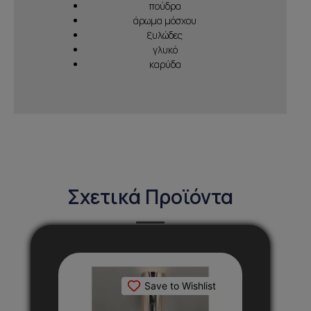
πούδρα
άρωμα μόσχου
ξυλώδες
γλυκό
καρύδα
Σχετικά Προϊόντα
Αυτό
το
Save to Wishlist
προϊόν
έχει