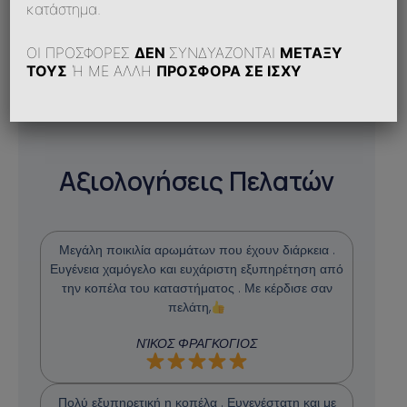
κατάστημα.
ΟΙ ΠΡΟΣΦΟΡΕΣ
ΔΕΝ
ΣΥΝΔΥΑΖΟΝΤΑΙ
ΜΕΤΑΞΥ
ΤΟΥΣ
Ή ΜΕ ΑΛΛΗ
ΠΡΟΣΦΟΡΑ ΣΕ ΙΣΧΥ
Αξιολογήσεις Πελατών
Μεγάλη ποικιλία αρωμάτων που έχουν διάρκεια .
Ευγένεια χαμόγελο και ευχάριστη εξυπηρέτηση από
την κοπέλα του καταστήματος . Με κέρδισε σαν
πελάτη,
ΝΊΚΟΣ ΦΡΑΓΚΟΓΙΟΣ
Πολύ εξυπηρετική η κοπέλα . Ευγενέστατη και με