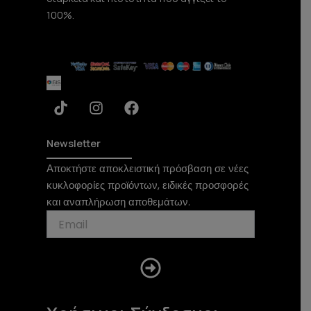
100%.
T
I
F
i
n
a
k
s
c
t
t
e
Newsletter
o
a
b
Αποκτήστε αποκλειστική πρόσβαση σε νέες
k
g
o
κυκλοφορίες προϊόντων, ειδικές προσφορές
r
o
a
k
και αναπλήρωση αποθεμάτων.
m
Submit