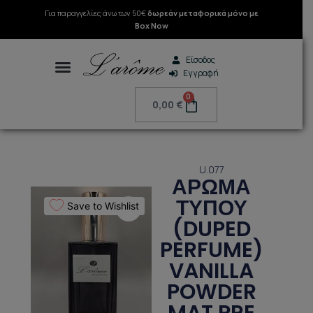
Μετάβαση
Για παραγγελίες άνω των 50€
δωρεάν μεταφορικά μόνο με
στο
Box Now
περιεχόμενο
Είσοδος
Εγγραφή
Search
0
Cart
0,00
€
U.077
ΑΡΩΜΑ
ΤΥΠΟΥ
Save to Wishlist
(DUPED
PERFUME)
VANILLA
POWDER