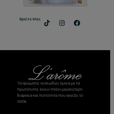
T
I
F
Βρείτε Μας
i
n
a
k
s
c
t
t
e
o
a
b
k
g
o
r
o
a
k
m
Τα αρώματα, ουσιωδώς όμοια με τα
πρωτότυπα, έχουν πλέον μεγαλύτερη
διάρκεια και πιστότητα που αγγίζει το
100%.