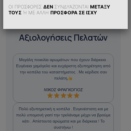
ΟΙ ΠΡΟΣΦΟΡΕΣ
ΔΕΝ
ΣΥΝΔΥΑΖΟΝΤΑΙ
ΜΕΤΑΞΥ
ΤΟΥΣ
Ή ΜΕ ΑΛΛΗ
ΠΡΟΣΦΟΡΑ ΣΕ ΙΣΧΥ
Αξιολογήσεις Πελατών
Μεγάλη ποικιλία αρωμάτων που έχουν διάρκεια .
Ευγένεια χαμόγελο και ευχάριστη εξυπηρέτηση από
την κοπέλα του καταστήματος . Με κέρδισε σαν
πελάτη,
ΝΊΚΟΣ ΦΡΑΓΚΟΓΙΟΣ
Πολύ εξυπηρετική η κοπέλα . Ευγενέστατη και με
πολύ υπομονή γιατί την τρελάναμε μέχρι να βρούμε
κάτι . Απίστευτα αρώματα και με διάρκεια ! Το
συστήνω !