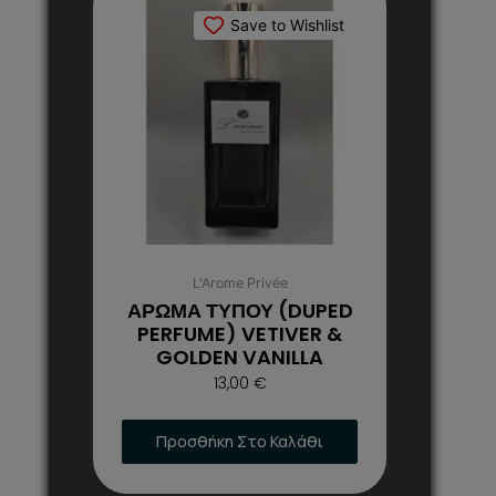
το
Save to Wishlist
προϊόν
έχει
πολλαπλές
παραλλαγές.
Οι
επιλογές
μπορούν
να
επιλεγούν
στη
L'Arome Privée
σελίδα
ΑΡΩΜΑ ΤΥΠΟΥ (DUPED
του
PERFUME) VETIVER &
GOLDEN VANILLA
προϊόντος
13,00
€
Προσθήκη Στο Καλάθι