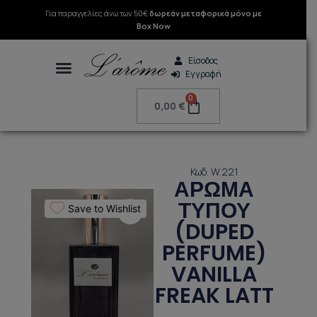
Μετάβαση
Για παραγγελίες άνω των 50€
δωρεάν μεταφορικά μόνο με
στο
Box Now
περιεχόμενο
Είσοδος
Εγγραφή
Search
0
Cart
0,00
€
Κωδ. W.221
ΑΡΩΜΑ
ΤΥΠΟΥ
Save to Wishlist
(DUPED
PERFUME)
VANILLA
FREAK LATT