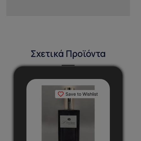
Σχετικά Προϊόντα
Αυτό
το
Save to Wishlist
προϊόν
έχει
πολλαπλές
παραλλαγές.
Οι
επιλογές