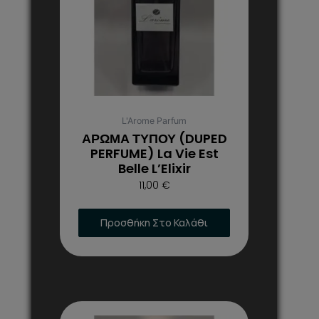
παραλλαγές.
Οι
επιλογές
μπορούν
να
επιλεγούν
στη
L'Arome Parfum
σελίδα
ΑΡΩΜΑ ΤΥΠΟΥ (DUPED
του
PERFUME) La Vie Est
Belle L’Elixir
προϊόντος
11,00
€
Προσθήκη Στο Καλάθι
Αυτό