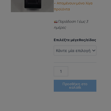
• Απομένουν μόνο λίγα
προϊόντα
Παράδoση 1 έως 3
ημέρες
ΑΡΩΜΑ
Επιλέξτε μέγεθος/είδος
ΤΥΠΟΥ
(DUPED
PERFUME)
VANILLA
FREAK
LATT
ποσότητα
Προσθήκη στο
καλάθι