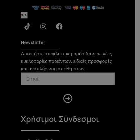
T
I
F
i
n
a
k
s
c
t
t
e
Newsletter
o
a
b
Αποκτήστε αποκλειστική πρόσβαση σε νέες
k
g
o
κυκλοφορίες προϊόντων, ειδικές προσφορές
r
o
a
k
και αναπλήρωση αποθεμάτων.
m
Submit
Χρήσιμοι Σύνδεσμοι