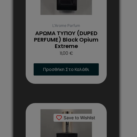
μπορούν
να
επιλεγούν
στη
L'Arome Parfum
σελίδα
ΑΡΩΜΑ ΤΥΠΟΥ (DUPED
του
PERFUME) Black Opium
Extreme
προϊόντος
11,00
€
Προσθήκη Στο Καλάθι
Αυτό
το
Save to Wishlist
προϊόν
έχει
πολλαπλές