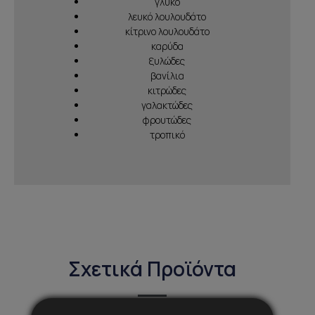
γλυκό
λευκό λουλουδάτο
κίτρινο λουλουδάτο
καρύδα
ξυλώδες
βανίλια
κιτρώδες
γαλακτώδες
φρουτώδες
τροπικό
Σχετικά Προϊόντα