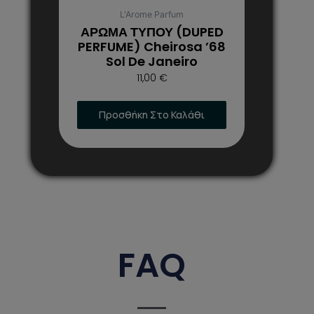
στη
L'Arome Parfum
σελίδα
ΑΡΩΜΑ ΤΥΠΟΥ (DUPED
του
PERFUME) Cheirosa ’68
Sol De Janeiro
προϊόντος
11,00
€
Προσθήκη Στο Καλάθι
FAQ