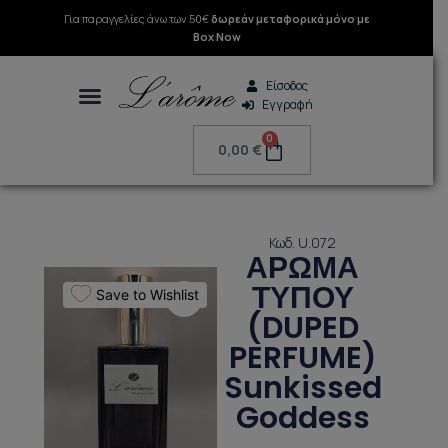
Μετάβαση
Για παραγγελίες άνω των 50€
δωρεάν μεταφορικά μόνο με
στο
Box Now
περιεχόμενο
Είσοδος
Εγγραφή
Search
0
Cart
0,00
€
Κωδ. U.072
ΑΡΩΜΑ
ΤΥΠΟΥ
Save to Wishlist
(DUPED
PERFUME)
Sunkissed
Goddess