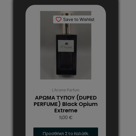
Αυτό
το
Save to Wishlist
προϊόν
έχει
πολλαπλές
παραλλαγές.
Οι
επιλογές
μπορούν
να
επιλεγούν
στη
L'Arome Parfum
σελίδα
ΑΡΩΜΑ ΤΥΠΟΥ (DUPED
του
PERFUME) Black Opium
Extreme
προϊόντος
11,00
€
Προσθήκη Στο Καλάθι