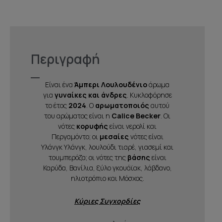
Περιγραφή
Είναι ένα
Άμπερι Λουλουδένιο
άρωμα
για
γυναίκες και άνδρες
. Κυκλοφόρησε
το έτος
2024
. Ο
αρωματοποιός
αυτού
του αρώματος είναι η
Calice Becker
. Οι
νότες
κορυφής
είναι νερολί και
Περγαμόντο; οι
μεσαίες
νότες είναι
Υλάνγκ Υλάνγκ, λουλούδι τιαρέ, γιασεμί και
τουμπερόζα; οι νότες της
βάσης
είναι
Καρύδα, Βανίλια, ξύλο γκουάϊακ, λάβδανο,
ηλιοτρόπιο και Μόσχος.
Κύριες Συγχορδίες