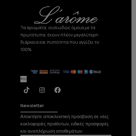
a
k
m
Τα αρώματα, ουσιωδώς όμοια με τα
πρωτότυπα, έχουν πλέον μεγαλύτερη
διάρκεια και πιστότητα που αγγίζει το
100%.
T
I
F
i
n
a
k
s
c
t
t
e
Newsletter
o
a
b
Αποκτήστε αποκλειστική πρόσβαση σε νέες
k
g
o
κυκλοφορίες προϊόντων, ειδικές προσφορές
r
o
a
k
και αναπλήρωση αποθεμάτων.