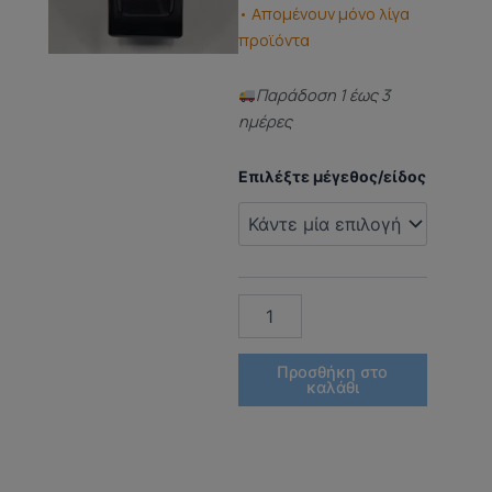
• Απομένουν μόνο λίγα
προϊόντα
Παράδoση 1 έως 3
ημέρες
ΑΡΩΜΑ
Επιλέξτε μέγεθος/είδος
ΤΥΠΟΥ
(DUPED
PERFUME)
Sunkissed
Goddess
ποσότητα
Προσθήκη στο
καλάθι