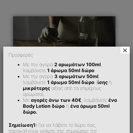
×
Προσφορές
Με την αγορά
2 αρωμάτων 100ml
,
λαμβάνετε
1 άρωμα 50ml δώρο
.
Με την αγορά
3 αρωμάτων 50ml
,
λαμβάνετε
1 άρωμα 50ml δώρο
(
ίσης
ή
μικρότερης
αξίας από τα επιμέρους
αρώματα).
Με
αγορές άνω των 40€
, λαμβάνετε
ένα
Πώς Μπορώ Να Εξοφλήσω Την Παραγγελία
Body Lotion δώρο
ή
ένα άρωμα 50ml
Μου;
δώρο.
Σημείωση1:
Για να λάβετε το δώρο σας,
Υποστηρίζεται Αντικαταβολή;
παρακαλούμε γράψτε στις σημειώσεις της