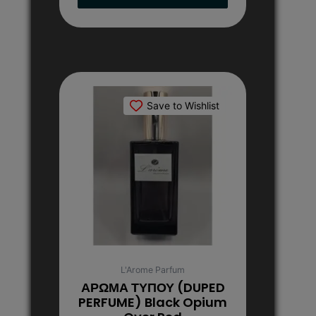
Αυτό
το
Save to Wishlist
προϊόν
έχει
πολλαπλές
παραλλαγές.
Οι
επιλογές
μπορούν
να
επιλεγούν
στη
L'Arome Parfum
σελίδα
ΑΡΩΜΑ ΤΥΠΟΥ (DUPED
του
PERFUME) Black Opium