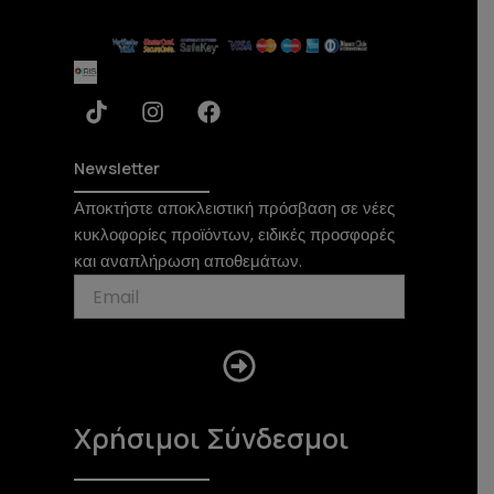
T
I
F
i
n
a
k
s
c
t
t
e
Newsletter
o
a
b
Αποκτήστε αποκλειστική πρόσβαση σε νέες
k
g
o
κυκλοφορίες προϊόντων, ειδικές προσφορές
r
o
a
k
και αναπλήρωση αποθεμάτων.
m
Submit
Χρήσιμοι Σύνδεσμοι