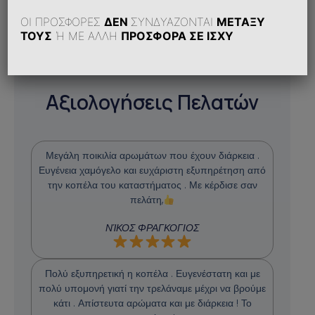
ΟΙ ΠΡΟΣΦΟΡΕΣ
ΔΕΝ
ΣΥΝΔΥΑΖΟΝΤΑΙ
ΜΕΤΑΞΥ
ΤΟΥΣ
Ή ΜΕ ΑΛΛΗ
ΠΡΟΣΦΟΡΑ ΣΕ ΙΣΧΥ
Αξιολογήσεις Πελατών
Μεγάλη ποικιλία αρωμάτων που έχουν διάρκεια .
Ευγένεια χαμόγελο και ευχάριστη εξυπηρέτηση από
την κοπέλα του καταστήματος . Με κέρδισε σαν
πελάτη,
ΝΊΚΟΣ ΦΡΑΓΚΟΓΙΟΣ
Πολύ εξυπηρετική η κοπέλα . Ευγενέστατη και με
πολύ υπομονή γιατί την τρελάναμε μέχρι να βρούμε
κάτι . Απίστευτα αρώματα και με διάρκεια ! Το