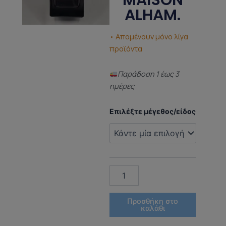
MAISON
ALHAM.
• Απομένουν μόνο λίγα
προϊόντα
Παράδoση 1 έως 3
ημέρες
ΑΡΩΜΑ
Επιλέξτε μέγεθος/είδος
ΤΥΠΟΥ
(DUPED
PERFUME)
PORTO
NEROLI
MAISON
ALHAM.
ποσότητα
Προσθήκη στο
καλάθι