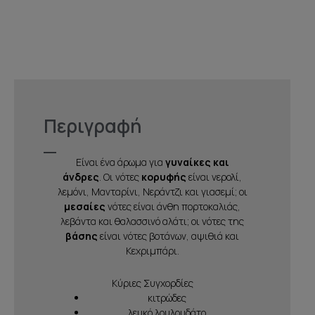
Περιγραφή
Είναι ένα άρωμα για
γυναίκες και
άνδρες
. Οι νότες
κορυφής
είναι νερολί,
λεμόνι, Μανταρίνι, Νεράντζι και γιασεμί; οι
μεσαίες
νότες είναι άνθη πορτοκαλιάς,
λεβάντα και θαλασσινό αλάτι; οι νότες της
βάσης
είναι νότες βοτάνων, αψιθιά και
Κεχριμπάρι.
Κύριες Συγχορδίες
κιτρώδες
λευκό λουλουδάτο