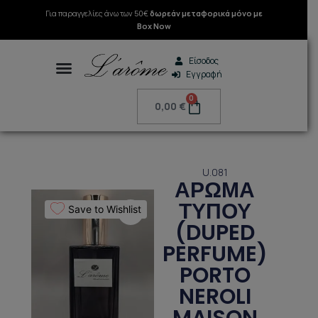
Μετάβαση
Για παραγγελίες άνω των 50€
δωρεάν μεταφορικά μόνο με
στο
Box Now
περιεχόμενο
Είσοδος
Εγγραφή
Search
0
Cart
0,00
€
U.081
ΑΡΩΜΑ
ΤΥΠΟΥ
Save to Wishlist
(DUPED
PERFUME)
PORTO
NEROLI