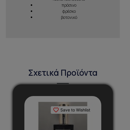
πράσινο
φρέσκο
βοτανικό
Σχετικά Προϊόντα
Αυτό
το
Save to Wishlist
προϊόν
έχει
πολλαπλές