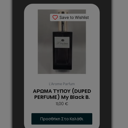
Αυτό
το
Save to Wishlist
προϊόν
έχει
πολλαπλές
παραλλαγές.
Οι
επιλογές
μπορούν
να
επιλεγούν
στη
L'Arome Parfum
σελίδα
ΑΡΩΜΑ ΤΥΠΟΥ (DUPED
του
PERFUME) My Black B.
προϊόντος
11,00
€
Προσθήκη Στο Καλάθι