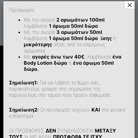
×
Προσφορές
Με την αγορά
2 αρωμάτων 100ml
,
λαμβάνετε
1 άρωμα 50ml δώρο
.
Με την αγορά
3 αρωμάτων 50ml
,
λαμβάνετε
1 άρωμα 50ml δώρο
(
ίσης
ή
μικρότερης
αξίας από τα επιμέρους
αρώματα).
Με
αγορές άνω των 40€
, λαμβάνετε
ένα
Body Lotion δώρο
ή
ένα άρωμα 50ml
δώρο.
Σημείωση1:
Για να λάβετε το δώρο σας,
Τα αρώματα, ουσιωδώς όμοια με τα
παρακαλούμε γράψτε στις σημειώσεις της
πρωτότυπα, έχουν πλέον μεγαλύτερη
παραγγελίας στο ταμείο ποιο προϊόν επιθυμείτε.
διάρκεια και πιστότητα που αγγίζει το
100%.
Σημείωση2:
Οι προσφορές ισχύουν
ΚΑΙ
στο φυσικό
κατάστημα.
ΟΙ ΠΡΟΣΦΟΡΕΣ
ΔΕΝ
ΣΥΝΔΥΑΖΟΝΤΑΙ
ΜΕΤΑΞΥ
ΤΟΥΣ
Ή ΜΕ ΑΛΛΗ
ΠΡΟΣΦΟΡΑ ΣΕ ΙΣΧΥ