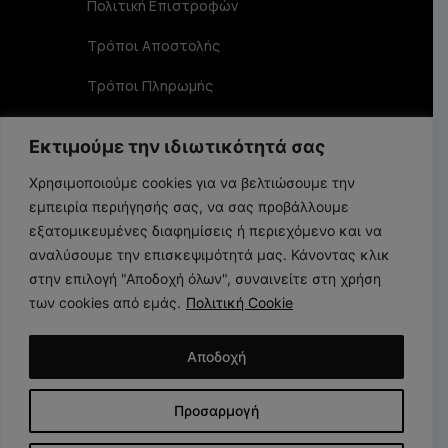
Πολιτική Επιστροφών
Τρόποι Αποστολής
Τρόποι Πληρωμής
Επικοινωνία
Εκτιμούμε την ιδιωτικότητά σας
Στοιχεία Επικοινωνίας
Χρησιμοποιούμε cookies για να βελτιώσουμε την
εμπειρία περιήγησής σας, να σας προβάλλουμε
Αριστοφάνους 19 TK 15234, Χαλάνδρι
εξατομικευμένες διαφημίσεις ή περιεχόμενο και να
αναλύσουμε την επισκεψιμότητά μας. Κάνοντας κλικ
στην επιλογή "Αποδοχή όλων", συναινείτε στη χρήση
210 6848356
των cookies από εμάς.
Πολιτική Cookie
info@larome.gr
Αποδοχή
Προσαρμογή
Larome Copyright 2025 © All Rights Reserved. Created by