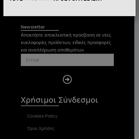
T
I
F
i
n
a
k
s
c
t
t
e
Newsletter
o
a
b
Αποκτήστε αποκλειστική πρόσβαση σε νέες
k
g
o
κυκλοφορίες προϊόντων, ειδικές προσφορές
r
o
και αναπλήρωση αποθεμάτων.
a
k
m
Submit
Χρήσιμοι Σύνδεσμοι
Cookies Policy
Όροι Χρήσης