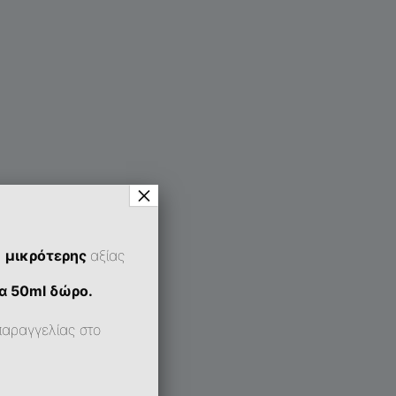
×
ή
μικρότερης
αξίας
α 50ml δώρο.
παραγγελίας στο