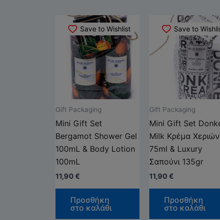
Save to Wishlist
Save to Wishli
Gift Packaging
Gift Packaging
Mini Gift Set
Mini Gift Set Donk
Bergamot Shower Gel
Milk Κρέμα Χεριών
100mL & Body Lotion
75ml & Luxury
100mL
Σαπούνι 135gr
11,90
€
11,90
€
Προσθήκη
Προσθήκη
στο καλάθι
στο καλάθι